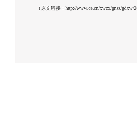
（原文链接：http://www.ce.cn/xwzx/gnsz/gdxw/202