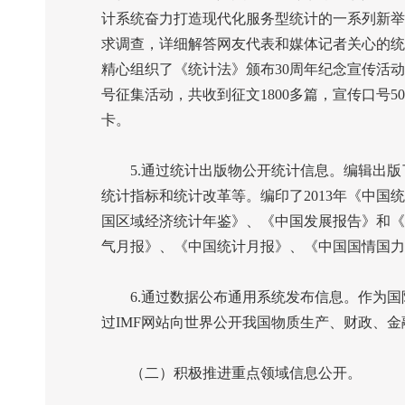
计系统奋力打造现代化服务型统计的一系列新举
求调查，详细解答网友代表和媒体记者关心的统
精心组织了《统计法》颁布
30
周年纪念宣传活动
号征集活动，共收到征文
1800
多篇，宣传口号
50
卡。
5.
通过统计出版物公开统计信息。编辑出版
统计指标和统计改革等。编印了
2013
年《中国统
国区域经济统计年鉴》、《中国发展报告》和《
气月报》、《中国统计月报》、《中国国情国力
6.
通过数据公布通用系统发布信息。作为国
过
IMF
网站向世界公开我国物质生产、财政、金
（二）积极推进重点领域信息公开。