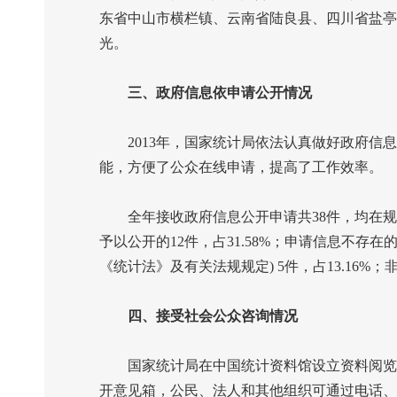
东省中山市横栏镇、云南省陆良县、四川省盐亭
光。
三、政府信息依申请公开情况
2013
年，国家统计局依法认真做好政府信息
能，方便了公众在线申请，提高了工作效率。
全年接收政府信息公开申请共
38
件，均在规
予以公开的
12
件，占
31.58%
；申请信息不存在
《统计法》及有关法规规定
) 5
件，占
13.16%
；
四、接受社会公众咨询情况
国家统计局在中国统计资料馆设立资料阅览室
开意见箱，公民、法人和其他组织可通过电话、