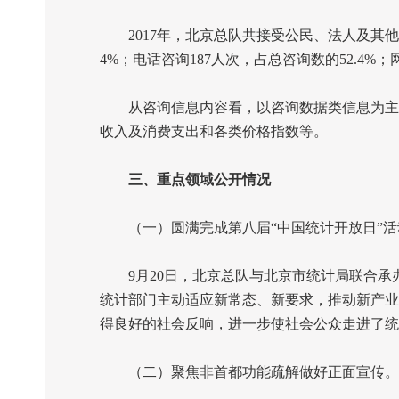
2017
年，北京总队共接受公民、法人及其他
4%
；电话咨询
187
人次，占总咨询数的
52.4%
；
从咨询信息内容看，以咨询数据类信息为主，
收入及消费支出和各类价格指数等。
三、重点领域公开情况
（一）圆满完成第八届“中国统计开放日”活
9
月
20
日，北京总队与北京市统计局联合承办
统计部门主动适应新常态、新要求，推动新产业
得良好的社会反响，进一步使社会公众走进了统
（二）聚焦非首都功能疏解做好正面宣传。