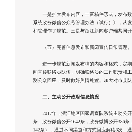
一是扩大发布内容，丰富稿件形式，发布数量
系统政务微信公众号管理办法（试行）》，从发
和管理作了规范。三是与浙江新闻客户端共同开
（五）完善信息发布和新闻宣传日常管理。
进一步规范新闻发布稿的内容和格式，定期发
闻宣传联络员队伍，明确联络员的工作职责和工
测公众回应，及时做好舆情处置。加大对市县队
二、主动公开政府信息情况
2017
年，浙江地区国家调查队系统主动公开
条，政务微信公开
1642
条，政务微博公开
386
条
142
条），通过不同渠道和方式回应解读
8
次。通