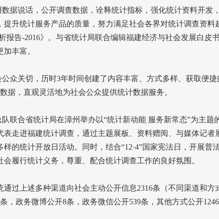
用数据说话，公开调查数据，诠释统计指标，强化统计资料开发
，提升统计服务产品的质量，努力满足社会各界对统计调查资料
析报告
-2016
》。与省统计局联合编辑福建经济与社会发展白皮
更加丰富。
会公众关切，历时
3
年时间创建了内容丰富、方式多样、获取便捷
数据，直观灵活地为社会公众提供统计数据服务。
总队联合省统计局在漳州举办以“统计新动能
服务新常态”为主题
代表走进福建统计调查，通过主题展板、资料赠阅、与媒体记者
多样的统计开放日活动。同时，结合“
12
·
4
”国家宪法日，开展普
社会履行统计义务，尊重、配合统计调查工作的良好氛围。
统通过上述多种渠道向社会主动公开信息
2316
条（不同渠道和方
条，政务微博公开
8
条，政务微信公开
539
条，其他方式公开
1246