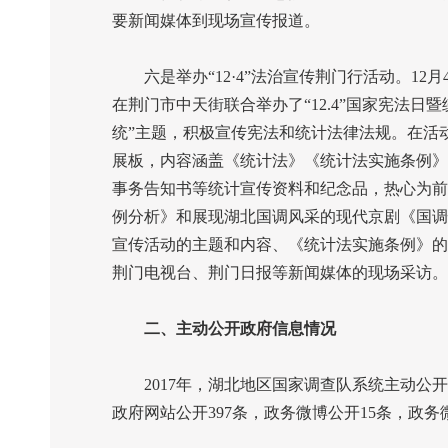
要新闻媒体到现场宣传报道。
六是举办“
12
·
4
”法治宣传荆门行活动。
12
月
在荆门市中天街联合举办了“
12.4
”国家宪法日
统”主题，积极宣传宪法和统计法律法规。在活
展板，内容涵盖《统计法》《统计法实施条例》
事务告知书等统计宣传资料和纪念品，热心为前
例分析》和展现湖北国调风采的现代京剧《国调
宣传活动的主题和内容、《统计法实施条例》的
荆门电视台、荆门日报等新闻媒体的现场采访。
二、主动公开政府信息情况
2017
年，湖北地区国家调查队系统主动公开
政府网站公开
397
条，政务微博公开
15
条，政务