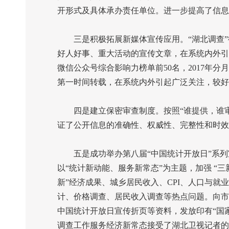
开形式及具体承办责任单位。进一步提高了信息
三是积极拓展新媒体宣传应用。“湖北调查”
好人好事、重大活动的宣传文章，在系统内外引
微信公众号综合影响力榜单前
50
名，
2017
年分月
第一时间转载，在系统内外引起广泛关注，较好
四是建立保密审查制度。按照“谁提供，谁审
证了公开信息的准确性、权威性、完整性和时效
五是成功举办第八届“中国统计开放日”系列
以“统计新动能、服务新常态”为主题，加强
“
新”经济成果、城乡居民收入、
CPI
、人口与就业
计、价格调查、居民收入调查等热点问题。向市
中国统计开放日宣传折页等资料，发放印有“国
调查工作服务经济新常态接受了湖北卫视记者的