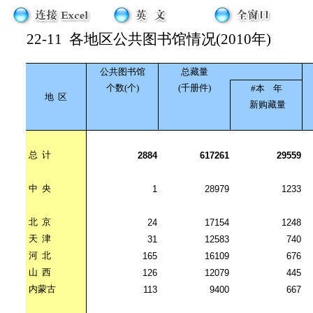
22-11
各地区公共图书馆情况(2010年)
公共图书馆
总藏量
个数(个)
(千册件)
#本
年
地
区
新购藏量
总
计
2884
617261
29559
中
央
1
28979
1233
北
京
24
17154
1248
天
津
31
12583
740
河
北
165
16109
676
山
西
126
12079
445
内蒙古
113
9400
667