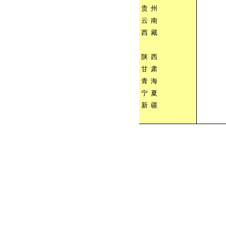
贵
州
云
南
西
藏
陕
西
甘
肃
青
海
宁
夏
新
疆