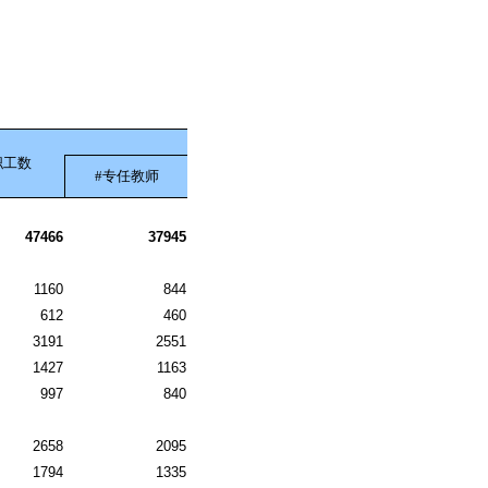
职工数
#专任教师
47466
37945
1160
844
612
460
3191
2551
1427
1163
997
840
2658
2095
1794
1335