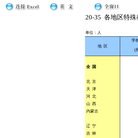
20-35
各地区特殊教
单位：人
学
地
区
(
全
国
北
京
天
津
河
北
山
西
内蒙古
辽
宁
吉
林