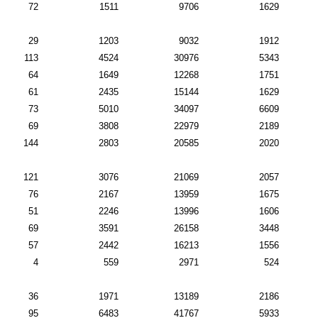
72
1511
9706
1629
29
1203
9032
1912
113
4524
30976
5343
64
1649
12268
1751
61
2435
15144
1629
73
5010
34097
6609
69
3808
22979
2189
144
2803
20585
2020
121
3076
21069
2057
76
2167
13959
1675
51
2246
13996
1606
69
3591
26158
3448
57
2442
16213
1556
4
559
2971
524
36
1971
13189
2186
95
6483
41767
5933