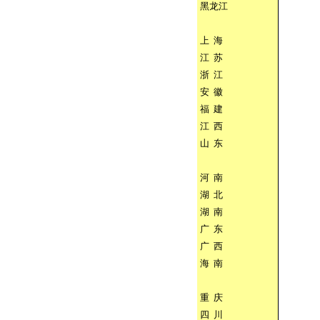
黑龙江
上
海
江
苏
浙
江
安
徽
福
建
江
西
山
东
河
南
湖
北
湖
南
广
东
广
西
海
南
重
庆
四
川