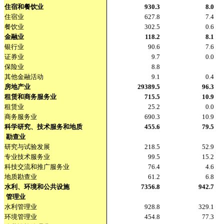
住宿和餐饮业
930.3
8.0
住宿业
627.8
7.4
餐饮业
302.5
0.6
金融业
118.2
8.1
银行业
90.6
7.6
证券业
9.7
0.0
保险业
8.8
其他金融活动
9.1
0.4
房地产业
29389.5
96.3
租赁和商务服务业
715.5
10.9
租赁业
25.2
0.0
商务服务业
690.3
10.9
科学研究、技术服务和地质
455.6
79.5
勘查业
研究与试验发展
218.5
52.9
专业技术服务业
99.5
15.2
科技交流和推广服务业
76.4
4.6
地质勘查业
61.2
6.8
水利、环境和公共设施
7356.8
942.7
管理业
水利管理业
928.8
329.1
环境管理业
454.8
77.3