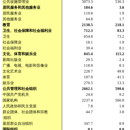
公共设施管理业
5973.3
536.3
居民服务和其他服务业
184.6
3.6
居民服务业
119.8
1.9
其他服务业
64.8
1.7
教育
2138.5
218.1
卫生、社会保障和社会福利业
712.3
83.3
卫生
654.8
73.2
社会保障业
18.1
1.9
社会福利业
39.4
8.1
文化、体育和娱乐业
845.4
115.2
新闻出版业
29.5
2.4
广播、电视、电影和音像业
118.9
8.3
文化艺术业
228.7
49.8
体育
197.9
41.5
娱乐业
270.5
13.3
公共管理和社会组织
2662.1
590.6
中国共产党机关
24.6
9.2
国家机构
2237.4
566.9
人民政协和民主党派
7.8
1.8
群众团体、社会团体和宗教
44.7
3.8
组织
基层群众自治组织
347.7
8.9
国际组织
0.1
0.0