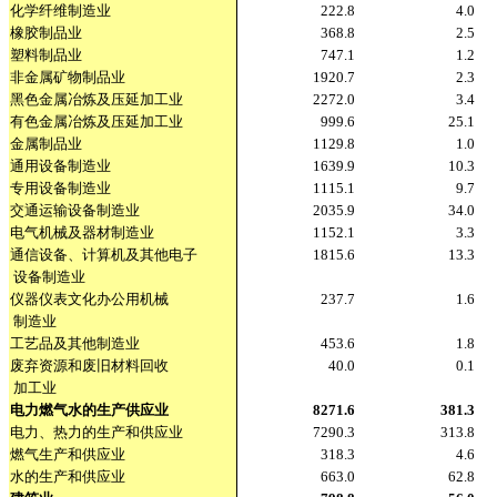
化学纤维制造业
222.8
4.0
橡胶制品业
368.8
2.5
塑料制品业
747.1
1.2
非金属矿物制品业
1920.7
2.3
黑色金属冶炼及压延加工业
2272.0
3.4
有色金属冶炼及压延加工业
999.6
25.1
金属制品业
1129.8
1.0
通用设备制造业
1639.9
10.3
专用设备制造业
1115.1
9.7
交通运输设备制造业
2035.9
34.0
电气机械及器材制造业
1152.1
3.3
通信设备、计算机及其他电子
1815.6
13.3
设备制造业
仪器仪表文化办公用机械
237.7
1.6
制造业
工艺品及其他制造业
453.6
1.8
废弃资源和废旧材料回收
40.0
0.1
加工业
电力燃气水的生产供应业
8271.6
381.3
电力、热力的生产和供应业
7290.3
313.8
燃气生产和供应业
318.3
4.6
水的生产和供应业
663.0
62.8