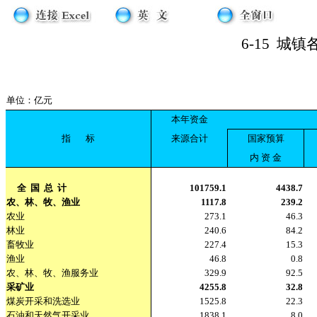
6-15
城镇各
单位：亿元
本年资金
指
标
来源合计
国家预算
内 资 金
全
国
总
计
101759.1
4438.7
农、林、牧、渔业
1117.8
239.2
农业
273.1
46.3
林业
240.6
84.2
畜牧业
227.4
15.3
渔业
46.8
0.8
农、林、牧、渔服务业
329.9
92.5
采矿业
4255.8
32.8
煤炭开采和洗选业
1525.8
22.3
石油和天然气开采业
1838.1
8.0