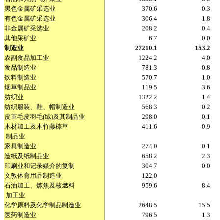
黑色金属矿采选业
370.6
0.3
有色金属矿采选业
306.4
1.8
非金属矿采选业
208.2
0.4
其他采矿业
6.7
0.0
制造业
27210.1
153.2
农副食品加工业
1224.2
4.0
食品制造业
781.3
0.8
饮料制造业
570.7
1.0
烟草制品业
119.5
3.6
纺织业
1322.2
1.4
纺织服装、鞋、帽制造业
568.3
0.2
皮革毛皮羽毛(绒)及其制品业
298.0
0.1
木材加工及木竹藤棕草
411.6
0.9
制品业
家具制造业
274.0
0.1
造纸及纸制品业
658.2
2.3
印刷业和记录媒介的复制
304.7
0.0
文教体育用品制造业
122.0
石油加工、炼焦及核燃料
959.6
8.4
加工业
化学原料及化学制品制造业
2648.5
15.5
医药制造业
796.5
1.3