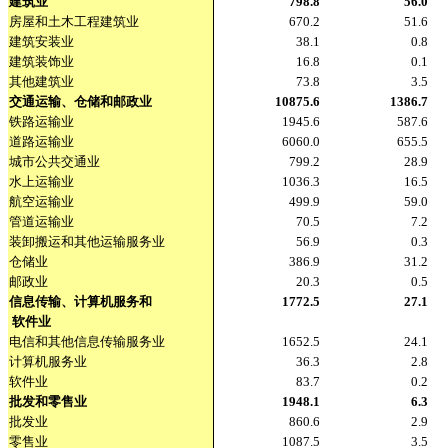
建筑业
798.8
56.0
房屋和土木工程建筑业
670.2
51.6
建筑安装业
38.1
0.8
建筑装饰业
16.8
0.1
其他建筑业
73.8
3.5
交通运输、仓储和邮政业
10875.6
1386.7
铁路运输业
1945.6
587.6
道路运输业
6060.0
655.5
城市公共交通业
799.2
28.9
水上运输业
1036.3
16.5
航空运输业
499.9
59.0
管道运输业
70.5
7.2
装卸搬运和其他运输服务业
56.9
0.3
仓储业
386.9
31.2
邮政业
20.3
0.5
信息传输、计算机服务和
1772.5
27.1
软件业
电信和其他信息传输服务业
1652.5
24.1
计算机服务业
36.3
2.8
软件业
83.7
0.2
批发和零售业
1948.1
6.3
批发业
860.6
2.9
零售业
1087.5
3.5