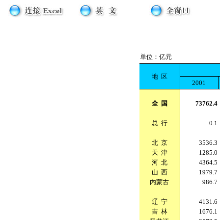
单位：亿元
地
区
2001
全
国
73762.4
总
行
0.1
北
京
3536.3
天
津
1285.0
河
北
4364.5
山
西
1979.7
内蒙古
986.7
辽
宁
4131.6
吉
林
1676.1