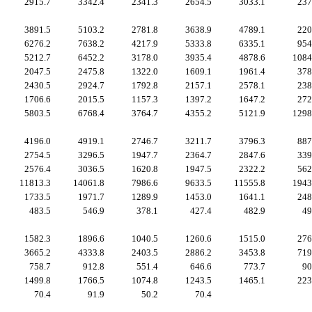
2915.7
3342.4
2341.3
2654.5
3033.1
237
3891.5
5103.2
2781.8
3638.9
4789.1
220
6276.2
7638.2
4217.9
5333.8
6335.1
954
5212.7
6452.2
3178.0
3935.4
4878.6
1084
2047.5
2475.8
1322.0
1609.1
1961.4
378
2430.5
2924.7
1792.8
2157.1
2578.1
238
1706.6
2015.5
1157.3
1397.2
1647.2
272
5803.5
6768.4
3764.7
4355.2
5121.9
1298
4196.0
4919.1
2746.7
3211.7
3796.3
887
2754.5
3296.5
1947.7
2364.7
2847.6
339
2576.4
3036.5
1620.8
1947.5
2322.2
562
11813.3
14061.8
7986.6
9633.5
11555.8
1943
1733.5
1971.7
1289.9
1453.0
1641.1
248
483.5
546.9
378.1
427.4
482.9
49
1582.3
1896.6
1040.5
1260.6
1515.0
276
3665.2
4333.8
2403.5
2886.2
3453.8
719
758.7
912.8
551.4
646.6
773.7
90
1499.8
1766.5
1074.8
1243.5
1465.1
223
70.4
91.9
50.2
70.4