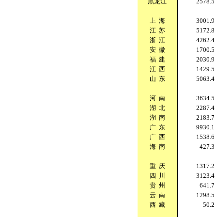
黑龙江
2578.5
上
海
3001.9
江
苏
5172.8
浙
江
4262.4
安
徽
1700.5
福
建
2030.9
江
西
1429.5
山
东
5063.4
河
南
3634.5
湖
北
2287.4
湖
南
2183.7
广
东
9930.1
广
西
1538.6
海
南
427.3
重
庆
1317.2
四
川
3123.4
贵
州
641.7
云
南
1298.5
西
藏
50.2