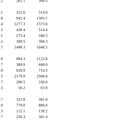
.2
261.1
309.3
.1
252.6
314.0
.9
942.4
1303.1
.4
1277.3
1573.6
.5
438.4
514.4
.1
273.4
346.5
.2
309.5
368.3
.7
1448.3
1646.5
.9
984.3
1122.8
.7
389.9
448.9
.9
628.9
714.3
.5
2179.9
2506.0
.7
280.5
330.6
.3
56.2
63.9
.7
321.8
381.6
.9
779.0
880.0
.3
112.1
139.2
.7
256.3
301.4