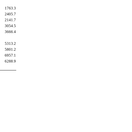
1763.3
2405.7
2141.7
3054.5
3666.4
5313.2
5801.2
6957.1
6288.9