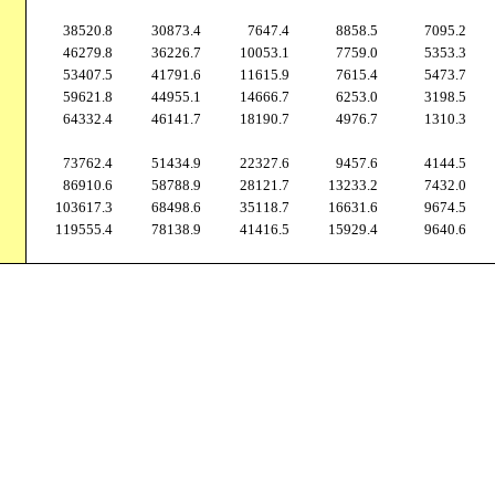
38520.8
30873.4
7647.4
8858.5
7095.2
46279.8
36226.7
10053.1
7759.0
5353.3
53407.5
41791.6
11615.9
7615.4
5473.7
59621.8
44955.1
14666.7
6253.0
3198.5
64332.4
46141.7
18190.7
4976.7
1310.3
73762.4
51434.9
22327.6
9457.6
4144.5
86910.6
58788.9
28121.7
13233.2
7432.0
103617.3
68498.6
35118.7
16631.6
9674.5
119555.4
78138.9
41416.5
15929.4
9640.6