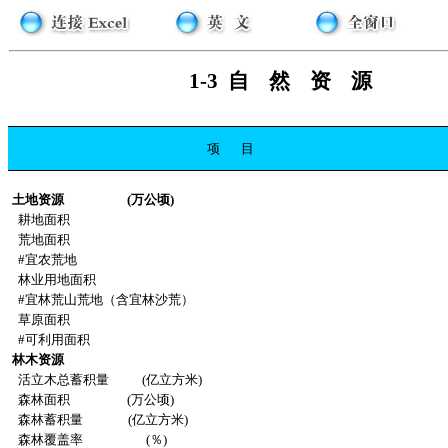
1-3
自
然
资
源
项
目
土地资源
(万公顷)
耕地面积
荒地面积
#宜农荒地
林业用地面积
#宜林荒山荒地（含宜林沙荒）
草原面积
#可利用面积
林木资源
活立木总蓄积量
(亿立方米)
森林面积
(万公顷)
森林蓄积量
(亿立方米)
森林覆盖率
(％)