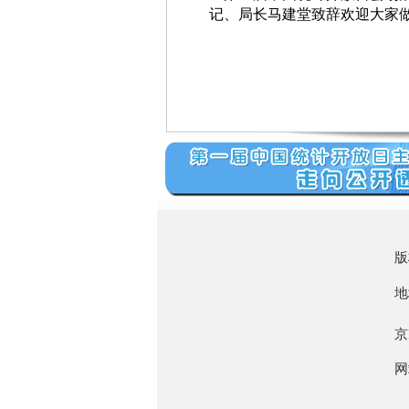
记、局长马建堂致辞欢迎大家
版
地
京
网