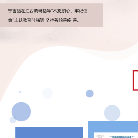
宁吉喆在江西调研指导“不忘初心、牢记使
命”主题教育时强调 坚持善始善终 善...