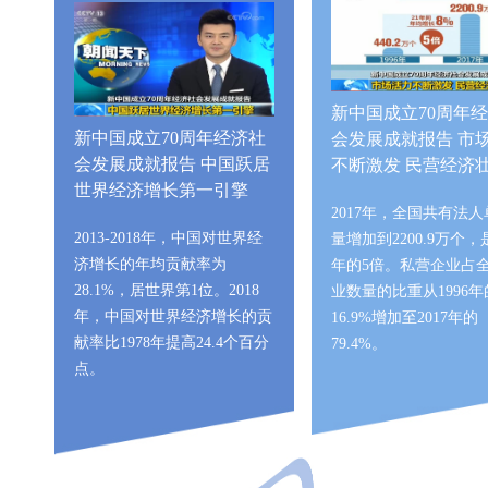
新中国成立70周年
新中国成立70周年经济社
会发展成就报告 市
会发展成就报告 中国跃居
不断激发 民营经济
世界经济增长第一引擎
2017年，全国共有法
2013-2018年，中国对世界经
量增加到2200.9万个，是
济增长的年均贡献率为
年的5倍。私营企业占
28.1%，居世界第1位。2018
业数量的比重从1996年
年，中国对世界经济增长的贡
16.9%增加至2017年的
献率比1978年提高24.4个百分
79.4%。
点。