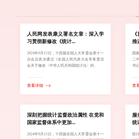
人民网发表康义署名文章：深入学
《
习贯彻新修改《统计...
推
2024年9月13日，十四届全国人大常委会第十一
国
次会议表决通过《全国人民代表大会常务委员
二
会关于修改〈中华人民共和国统计法〉的...
书记
查看详细
查
深刻把握统计监督政治属性 在党和
服
国家监督体系中更加...
统
2024年9月13日，十四届全国人大常委会第十一
统