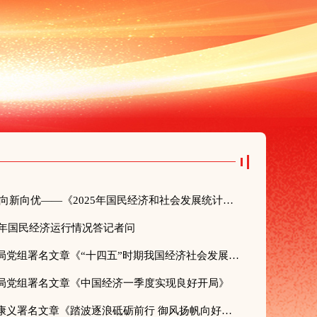
攻坚应变顶压前行 稳中有进向新向优——《2025年国民经济和社会发展统计公报》评读
全年国民经济运行情况答记者问
《求是》杂志发表国家统计局党组署名文章《“十四五”时期我国经济社会发展取得新的重大成就》
局党组署名文章《中国经济一季度实现良好开局》
人民网发表国家统计局局长康义署名文章《踏波逐浪砥砺前行 御风扬帆向好向新——解读第五次全国经济普查》