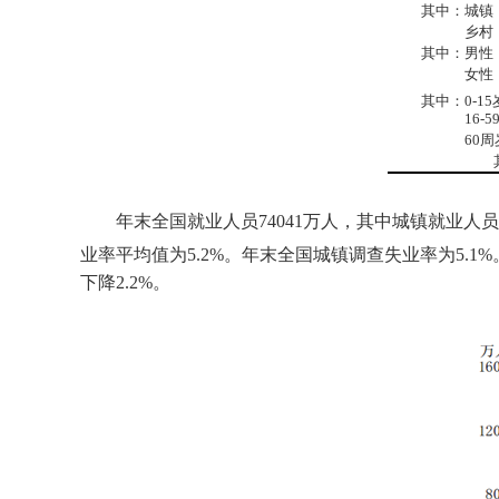
其中：城镇
乡村
其中：男性
女性
其中：
0-15
16-5
60
周
其中
年末全国就业人员
74041
万人，其中城镇就业人员
业率平均值为
5.2%
。年末全国城镇调查失业率为
5.1%
下降
2.2%
。