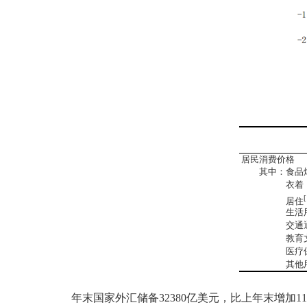
居民消费价格
其中：食品
衣着
居住
生活用品
交通通
教育文化
医疗保
其他用品
年末国家外汇储备
32380
亿美元，比上年末增加
11