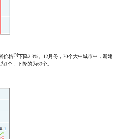
[9]
者价格
下降
2.3%
。
12
月份，
70
个大中城市中，新建
为
1
个，下降的为
69
个。