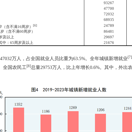
93267
47700
72032
68935
[
6
]
24789
岁（含不满
16
周岁）
9
岁（含不满
60
周岁）
86481
岁及以上
29697
：
65
周岁及以上
21676
[7]
47032
万人，占全国就业人员比重为
63.5%
。全年城镇新增就业
[8]
。全国农民工
总量
29753
万人，比上年增长
0.6%
。其中，外出