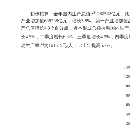
[2]
初步核算，全年国内生产总值
1260582
亿元，比
产业增加值
688238
亿元，增长
5.8%
。第一产业增加值
产总值增长
4.3
个百分点，资本形成总额拉动国内生产
长
4.5%
，二季度增长
6.3%
，三季度增长
4.9%
，四季度
[4]
动生产率
为
161615
元
/
人，比上年提高
5.7%
。