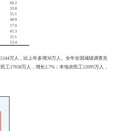
66.2
33.8
51.1
48.9
17.6
61.3
21.1
15.4
1244
万人，比上年多增
38
万人。全年全国城镇调查失
农民工
17658
万人，增长
2.7%
；本地农民工
12095
万人，