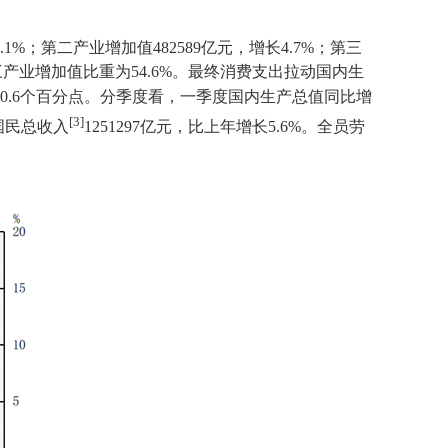
4.1%
；第二产业增加值
482589
亿元，增长
4.7%
；第三
三产业增加值比重为
54.6%
。最终消费支出拉动国内生
0.6
个百分点。分季度看，一季度国内生产总值同比增
[3]
国民总收入
1251297
亿元，比上年增长
5.6%
。全员劳