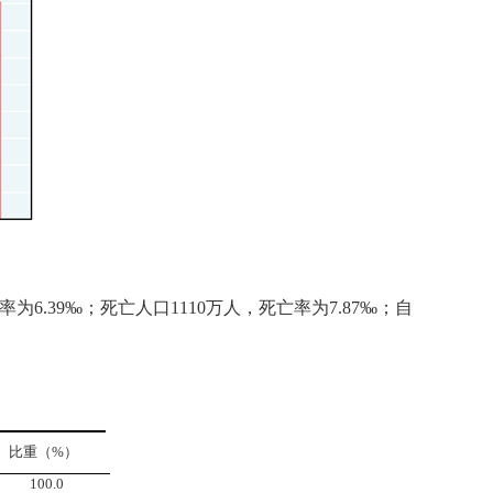
率为
6.39
‰；死亡人口
1110
万人，死亡率为
7.87
‰；自
比重（
%
）
100.0