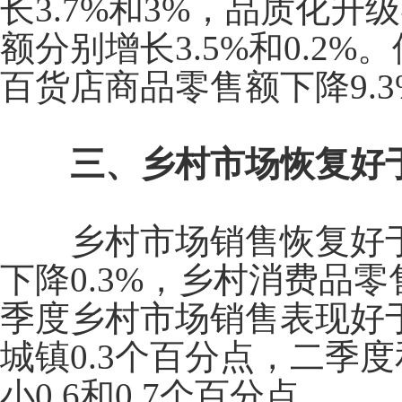
长
3.7%
和
3%
，品质化升级
额分别增长
3.5%
和
0.2%
。
百货店商品零售额下降
9.
三、乡村市场恢复好于
乡村市场销售恢复好
下降
0.3%
，乡村消费品零
季度乡村市场销售表现好
城镇
0.3
个百分点，二季度
小
0.6
和
0.7
个百分点。