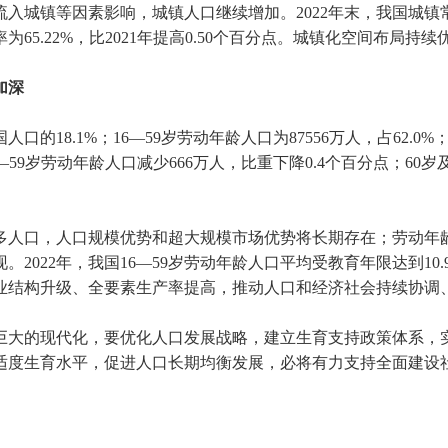
入城镇等因素影响，城镇人口继续增加。
2022
年末，我国城镇
率为
65.22%
，比
2021
年提高
0.50
个百分点。城镇化空间布局持续
加深
国人口的
18.1%
；
16
—
59
岁劳动年龄人口为
87556
万人，占
62.0%
—
59
岁劳动年龄人口减少
666
万人，比重下降
0.4
个百分点；
60
岁
多人口，人口规模优势和超大规模市场优势将长期存在；劳动年
现。
2022
年，我国
16
—
59
岁劳动年龄人口平均受教育年限达到
10.
业结构升级、全要素生产率提高，推动人口和经济社会持续协调
大的现代化，要优化人口发展战略，建立生育支持政策体系，实
适度生育水平，促进人口长期均衡发展，必将有力支持全面建设