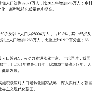
常住人口达到
92071
万人，比
2021
年增加
646
万人；乡村
优化，新型城镇化质量稳步提高。
；
60
岁及以上人口为
28004
万人，占
19.8%
，其中
65
岁及
及以上人口增加
1268
万人，比重上升
0.9
个百分点；
65
龄人口近
9
亿，劳动力资源依然丰富。与此同时，我国
93
年，比
2021
年提高
0.11
年，比
2020
年提高
0.18
年。人
、健康发展。
施积极应对人口老龄化国家战略，深入实施人才强国
社会主义现代化强国。