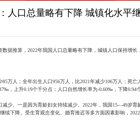
：人口总量略有下降 城镇化水平
查数据推算，
2022
年我国人口总量略有下降，城镇人口保持增长
少
85
万人；全年出生人口
956
万人，比
2021
年减少
106
万人；死亡
37
‰，上升
0.19
个千分点；人口自然增长率为
-0.60
‰，下降
0.94
口减少。一是因为育龄妇女持续减少。
2022
年，我国
15
—
49
岁育
继续下降。受生育观念变化、婚育推迟等多方面因素影响，
2022