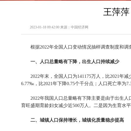
王萍萍
2023-01-18 09:42:00 来源：中国经济网
根据
2022
年全国人口变动情况抽样调查制度和调
一、人口总量略有下降，出生人口持续减少
2022
年末，全国人口为
141175
万人，比
2021
年减
6.77
‰，比
2021
年下降
0.75
个千分点；人口死亡率为
7.
2022
年我国人口总量略有下降主要是由于出生人
育旺盛期育龄妇女减少近
500
万人。二是因为生育水平
二、城镇人口保持增长，城镇化质量稳步提高