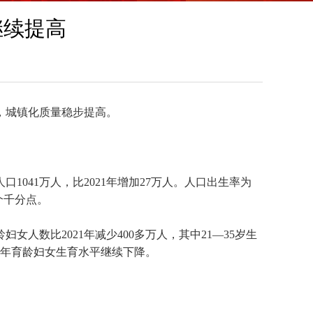
继续提高
，城镇化质量稳步提高。
人口
1041
万人，比
2021
年增加
27
万人。人口出生率为
个千分点。
龄妇女人数比
2021
年减少
400
多万人，其中
21
—
35
岁生
年育龄妇女生育水平继续下降。