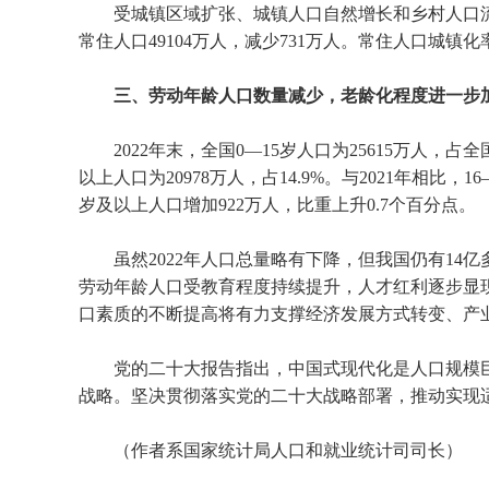
受城镇区域扩张、城镇人口自然增长和乡村人口流
常住人口
49104
万人，减少
731
万人。常住人口城镇化
三、劳动年龄人口数量减少，老龄化程度进一步
2022
年末，全国
0
—
15
岁人口为
25615
万人，占全
以上人口为
20978
万人，占
14.9%
。与
2021
年相比，
16
岁及以上人口增加
922
万人，比重上升
0.7
个百分点。
虽然
2022
年人口总量略有下降，但我国仍有
14
亿
劳动年龄人口受教育程度持续提升，人才红利逐步显
口素质的不断提高将有力支撑经济发展方式转变、产
党的二十大报告指出，中国式现代化是人口规模巨
战略。坚决贯彻落实党的二十大战略部署，推动实现
（作者系国家统计局人口和就业统计司司长）