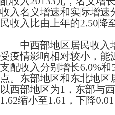
配收入
20133
元，名义增
收入名义增速和实际增速
民收入比由上年的
2.50
降
中西部地区居民收入增
受疫情影响相对较小，能
支配收入分别增长
6.0%
和
点。东部地区和东北地区
以西部地区为
1
，东部与
1.62
缩小至
1.61
，下降
0.01