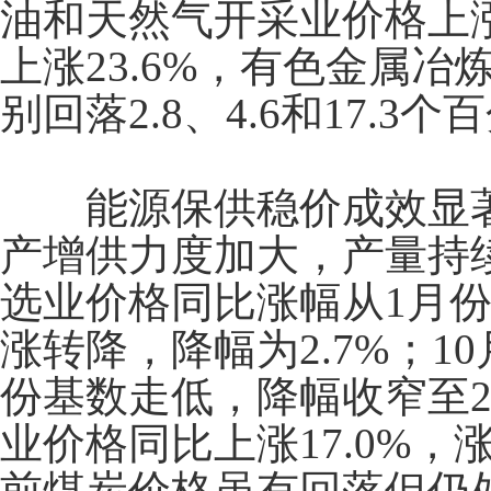
油和天然气开采业价格上
上涨
23.6%
，有色金属冶
别回落
2.8
、
4.6
和
17.3
个百
能源保供稳价成效显著
产增供力度加大，产量持
选业价格同比涨幅从
1
月
涨转降，降幅为
2.7%
；
10
份基数走低，降幅收窄至
业价格同比上涨
17.0%
，
前煤炭价格虽有回落但仍