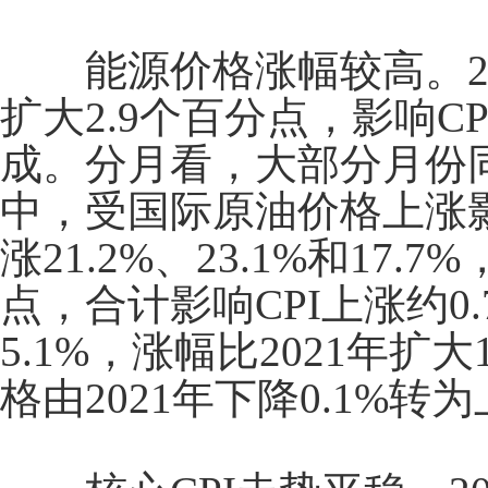
能源价格涨幅较高。
扩大
2.9
个百分点，影响
CP
成。分月看，大部分月份
中，受国际原油价格上涨
涨
21.2%
、
23.1%
和
17.7%
点，合计影响
CPI
上涨约
0.
5.1%
，涨幅比
2021
年扩大
格由
2021
年下降
0.1%
转为