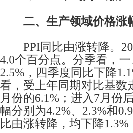
二、生产领域价格涨
PPI
同比由涨转降。
20
4.0
个百分点。分季看，一
2.5%
，四季度同比下降
1.
看，受上年同期对比基数
月份的
6.1%
；进入
7
月份
幅分别为
4.2%
、
2.3%
和
0.
比由涨转降，均下降
1.3%