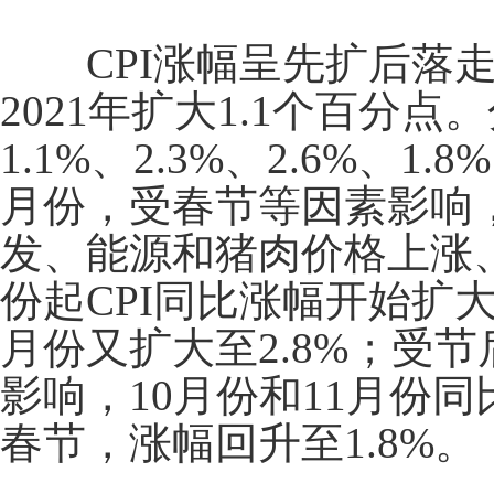
CPI
涨幅呈先扩后落
2021
年扩大
1.1
个百分点。
1.1%
、
2.3%
、
2.6%
、
1.8%
月份，受春节等因素影响
发、能源和猪肉价格上涨
份起
CPI
同比涨幅开始扩
月份又扩大至
2.8%
；受节
影响，
10
月份和
11
月份同
春节，涨幅回升至
1.8%
。