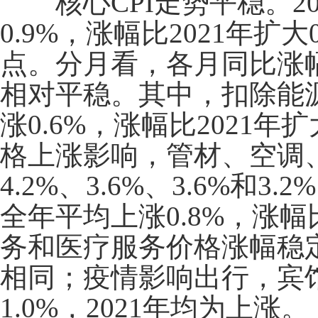
核心
CPI
走势平稳。
2
0.9%
，涨幅比
2021
年扩大
点。分月看，各月同比涨
相对平稳。其中，扣除能
涨
0.6%
，涨幅比
2021
年扩
格上涨影响，管材、空调
4.2%
、
3.6%
、
3.6%
和
3.2%
全年平均上涨
0.8%
，涨幅
务和医疗服务价格涨幅稳
相同；疫情影响出行，宾
1.0%
，
2021
年均为上涨。