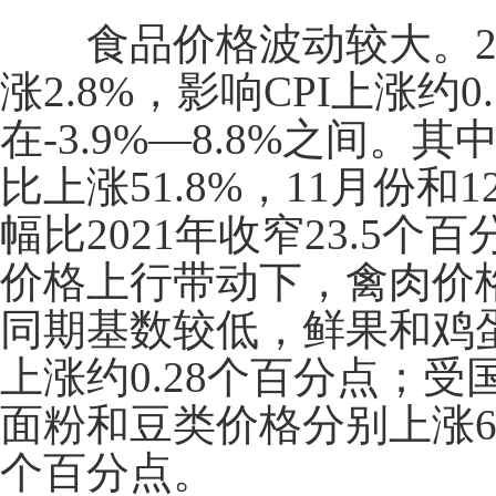
食品价格波动较大。
涨
2.8%
，影响
CPI
上涨约
0
在
-3.9%
—
8.8%
之间。其
比上涨
51.8%
，
11
月份和
1
幅比
2021
年收窄
23.5
个百
价格上行带动下，禽肉价
同期基数较低，鲜果和鸡
上涨约
0.28
个百分点；受
面粉和豆类价格分别上涨
个百分点。