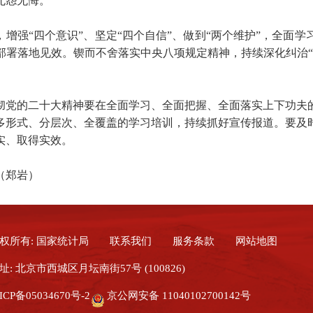
无怨无悔。
，增强“四个意识”、坚定“四个自信”、做到“两个维护”，全面
部署落地见效。锲而不舍落实中央八项规定精神，持续深化纠治“
彻党的二十大精神要在全面学习、全面把握、全面落实上下功夫
多形式、分层次、全覆盖的学习培训，持续抓好宣传报道。要及
实、取得实效。
（郑岩）
权所有: 国家统计局
联系我们
服务条款
网站地图
址: 北京市西城区月坛南街57号 (100826)
ICP备05034670号-2
京公网安备 11040102700142号