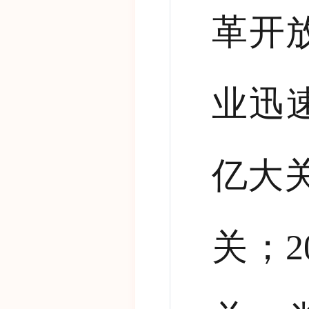
革开
业迅
亿大
关；
2