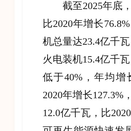
截至
2025
年底
比
2020
年增长
76.8%
机总量达
23.4
亿千瓦
火电装机
15.4
亿千瓦
低于
40%
，年均增
2020
年增长
127.3%
12.0
亿千瓦，比
2020
可再生能源快速发