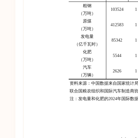
粗钢
103524
1
（万吨）
原煤
412583
1
（万吨）
发电量
85342
1
（亿千瓦时）
化肥
5544
1
（万吨）
汽车
2626
1
（万辆）
资料来源：中国数据来自国家统计
联合国粮农组织和国际汽车制造商
注：发电量和化肥的
2024
年国际数