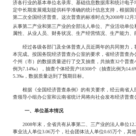
济各行业的基本单位名录库、基础信息数据库和统计电子
定中长期发展规划提供科学准确的统计信息支持，根据国
第二次全国经济普查。这次普查的标准时点为
2008
年
12
月
从事第二产业和第三产业的全部法人单位、产业活动单位
属性、从业人员、财务状况、生产经营情况、生产能力、
经过各级各部门及全体普查人员近两年的共同努力，
本完成。按国务院经济普查办公室的要求，省经济普查办
个州（市）的数据质量进行了交叉抽查，共抽查
32
个普查
例为
7.14‰
），抽查个体经营户
18308
个（抽查比例为
14.
5.3‰
，数据质量达到了预期目标。
根据《全国经济普查条例》的有关要求，经云南省人
查领导小组办公室和云南省统计局将向社会发布经济普查
一、单位基本情况
2008
年末，全省共有从事第二、三产业的法人单位
12.
事业法人单位
3.06
万个，社会团体法人单位
0.65
万个，其