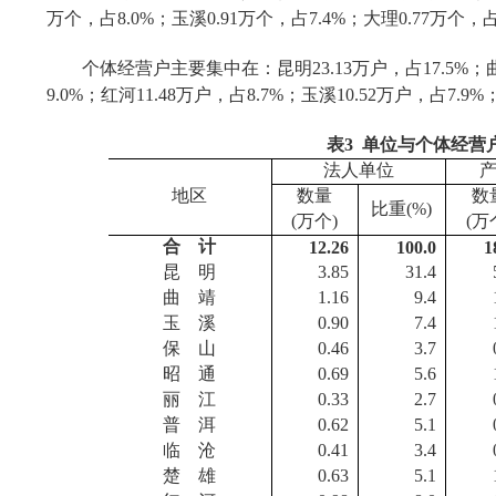
万个，占
8.0%
；玉溪
0.91
万个，占
7.4%
；大理
0.77
万个，
个体经营户主要集中在：昆明
23.13
万户，占
17.5%
；
9.0%
；红河
11.48
万户，占
8.7%
；玉溪
10.52
万户，占
7.9%
表
3
单位与个体经营
法人单位
地区
数量
数
比重
(%)
(
万个
)
(
万
合
计
12.26
100.0
1
昆
明
3.85
31.4
曲
靖
1.16
9.4
玉
溪
0.90
7.4
保
山
0.46
3.7
昭
通
0.69
5.6
丽
江
0.33
2.7
普
洱
0.62
5.1
临
沧
0.41
3.4
楚
雄
0.63
5.1