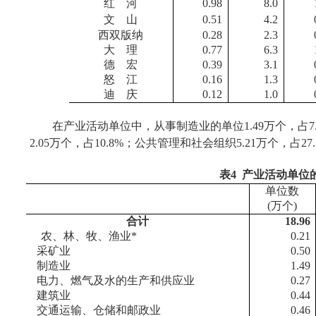
红
河
0.98
8.0
文
山
0.51
4.2
西双版纳
0.28
2.3
大
理
0.77
6.3
德
宏
0.39
3.1
怒
江
0.16
1.3
迪
庆
0.12
1.0
在产业活动单位中，从事制造业的单位
1.49
万个，占
7
2.05
万个，占
10.8%
；公共管理和社会组织
5.21
万个，占
27
表
4
产业活动单位
单位数
(
万个
)
合计
18.96
农、林、牧、渔业
*
0.21
采矿业
0.50
制造业
1.49
电力、燃气及水的生产和供应业
0.27
建筑业
0.44
交通运输、仓储和邮政业
0.46