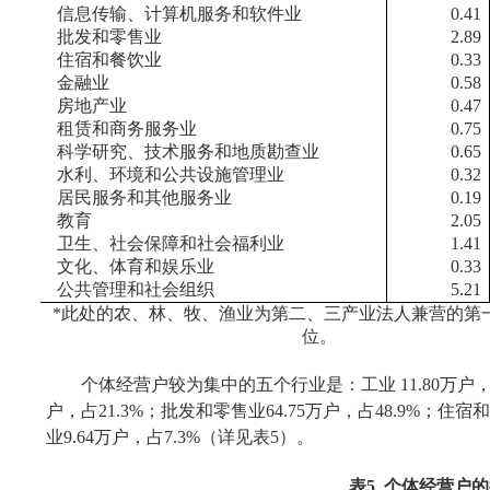
信息传输、计算机服务和软件业
0.41
批发和零售业
2.89
住宿和餐饮业
0.33
金融业
0.58
房地产业
0.47
租赁和商务服务业
0.75
科学研究、技术服务和地质勘查业
0.65
水利、环境和公共设施管理业
0.32
居民服务和其他服务业
0.19
教育
2.05
卫生、社会保障和社会福利业
1.41
文化、体育和娱乐业
0.33
公共管理和社会组织
5.21
*
此处的农、林、牧、渔业为第二、三产业法人兼营的第
位。
个体经营户较为集中的五个行业是：工业
11.80
万户
户，占
21.3%
；批发和零售业
64.75
万户，占
48.9%
；住宿和
业
9.64
万户，占
7.3%
（详见表
5
）。
表
5
个体经营户的