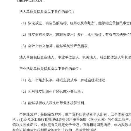
[
注
2
]
单位的划分：
法人单位是指具备以下条件的单位：
（
1
）依法成立，有自己的名称、组织机构和场所，能够独立承担民事责
（
2
）独立拥有和使用（或授权使用）资产，承担负债，有权与其他单位
（
3
）会计上独立核算，能够编制资产负债表。
法人单位包括企业法人、事业单位法人、机关法人、社会团体法人和其
产业活动单位是指具备以下条件的单位：
（
1
）在一个场所从事一种或主要从事一种社会经济活动；
（
2
）相对独立组织生产经营或业务活动；
（
3
）能够掌握收入和支出等业务核算资料。
个体经营户：是指除农户外，生产资料归劳动者个人所有，以个体劳动
括：
(1)
经各级工商行政管理机关登记注册并领取《营业执照》的个体工商户
领取执照或证书，或按照有关规定免予登记，但有相对固定场所、年内实际
家庭以辅助劳力或利用农闲时间进行的一些兼营性活动。