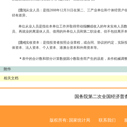
[
注
3]
从业人员：是指
2008
年
12
月
31
日
在第二、三产业单位和个体经营户
径有差异。
单位从业人员是指在本单位工作并取得劳动报酬或收入的年末实有人员
员、再就业的离退休人员、借用的外单位人员和第二职业者。但不包括离开
[
注
4]
实收资本：是指投资者按照企业章程，或合同、协议的约定，实际
体资本、法人资本、个人资本、港澳台资本和外商资本等。
＊
表中的合计数和部分计算数据因小数取舍而产生的误差，未作机械调
附件
相关文档
国务院第二次全国经济普
版权所有: 国家统计局
联系我们