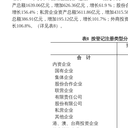
产总额
1639.06
亿元，增加
626.36
亿元，增长
61.9 %
；股份
增长
156.4%
；私营企业资产总额
5611.86
亿元，增加
4315.5
总额
386.91
亿元，增加
195.12
亿元，增长
101.7%
；外商投
长
106.8%
。（详见表
8
）。
表
8
按登记注册类型分
合
计
内资企业
国有企业
集体企业
股份合作企业
联营企业
有限责任公司
股份有限公司
私营企业
其他企业
港、澳、台商投资企业