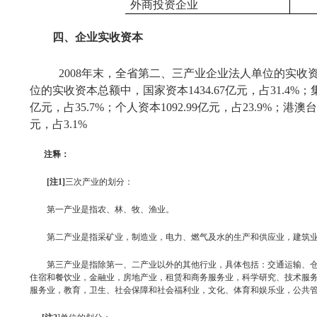
外商投资企业
四、企业实收资本
2008
年末，全省第二、三产业企业法人单位的实收
位的实收资本总额中，国家资本
1434.67
亿元，占
31.4%
；
亿元，占
35.7%
；个人资本
1092.99
亿元，占
23.9%
；港澳台
元，占
3.1%
注释：
[
注
1]
三次产业的划分：
第一产业是指农、林、牧、渔业。
第二产业是指采矿业，制造业，电力、燃气及水的生产和供应业，建筑
第三产业是指除第一、二产业以外的其他行业，具体包括：交通运输、仓
住宿和餐饮业，金融业，房地产业，租赁和商务服务业，科学研究、技术服
服务业，教育，卫生、社会保障和社会福利业，文化、体育和娱乐业，公共