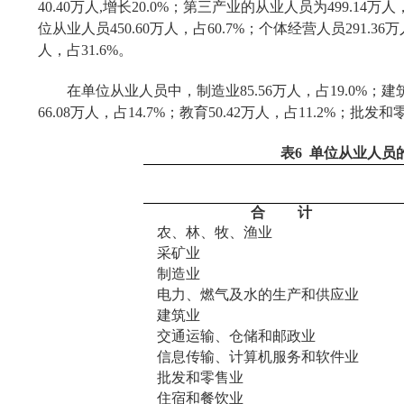
40.40
万人
,
增长
20.0%
；第三产业的从业人员为
499.14
万人
位从业人员
450.60
万人，占
60.7%
；个体经营人员
291.36
万
人，占
31.6%
。
在单位从业人员中，制造业
85.56
万人，占
19.0%
；建
66.08
万人，占
14.7%
；教育
50.42
万人，占
11.2%
；批发和
表
6
单位从业人员
合
计
农、林、牧、渔业
采矿业
制造业
电力、燃气及水的生产和供应业
建筑业
交通运输、仓储和邮政业
信息传输、计算机服务和软件业
批发和零售业
住宿和餐饮业