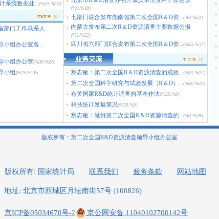
北京市R＆D清查办召开成员单位资料开发会议
●
系统数据处...
(%15.%10)
●
(%9.%18)
●
七部门联合发布湖南省第二次全国R＆D资...
(%3.%22)
●
内蒙古发布第二次R＆D资源清查主要数据公报
●
室部门工作联系人
●
(%2.%22)
●
四川省六部门联合发布第二次全国R＆D资...
小组办公室各...
(%53.%17)
●
●
●
导小组办公室
(%30.%28)
●
导小组
察志敏：第二次全国R＆D资源清查的成效...
(%29.%28)
(%24.%24)
●
第二次全国科学研究与试验发展（R＆D）...
(%50.%23)
●
有关国家R&D统计调查的基本作法
(%29.%9)
●
科技统计发展简况
(%39.%9)
●
察志敏：做好第二次全国R＆D资源清查的...
(%3.%28)
●
版权所有：第二次全国R&D资源清查领导小组办公室
版权所有: 国家统计局
联系我们
服务条款
网站地图
地址: 北京市西城区月坛南街57号 (100826)
京ICP备05034670号-2
京公网安备 11040102700142号