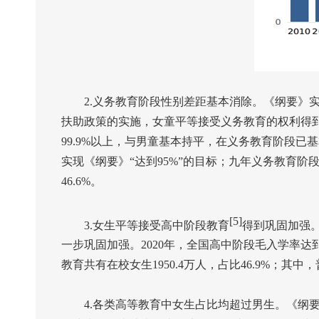
2.
义务教育阶段性别差距基本消除。《纲要》实
扶助政策的实施，女童平等接受义务教育的权利得
99.9%
以上，与男童基本持平，在义务教育阶段已基
实现《纲要》“达到
95%
”的目标；九年义务教育阶
46.6%
。
[5]
3.
女生平等接受高中阶段教育
得到巩固加强
一步巩固加强。
2020
年，全国高中阶段毛入学率达
教育共有在校女生
1950.4
万人，占比
46.9%
；其中，
4.
各类高等教育中女生占比均超过男生。《纲