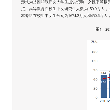
形式为贫困和残疾女大学生提供资助，女性平等接
点。高等教育在校生中女研究生人数为
159.9
万人，
本专科在校生中女生分别为
1674.2
万人和
450.6
万人
图
4
20