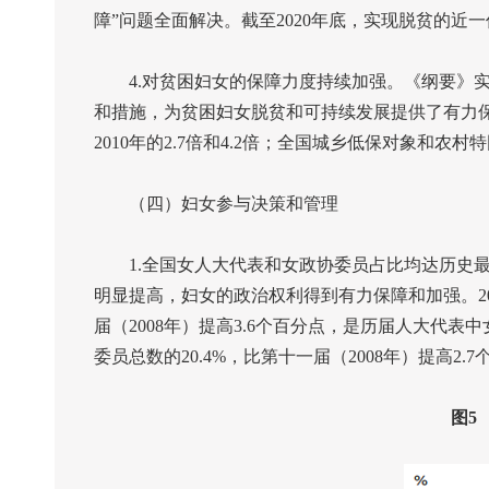
障”问题全面解决。截至
2020
年底，实现脱贫的近一
4.
对贫困妇女的保障力度持续加强。《纲要》
和措施，为贫困妇女脱贫和可持续发展提供了有力
2010
年的
2.7
倍和
4.2
倍；全国城乡低保对象和农村特
（四）妇女参与决策和管理
1.
全国女人大代表和女政协委员占比均达历史
明显提高，妇女的政治权利得到有力保障和加强。
2
届（
2008
年）提高
3.6
个百分点，是历届人大代表中
委员总数的
20.4%
，比第十一届（
2008
年）提高
2.7
图
5