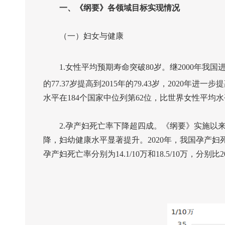
一、《纲要》各领域目标实现情况
（一）妇女与健康
1.
女性平均预期寿命突破
80
岁。继
2000
年我国
的
77.37
岁提高到
2015
年的
79.43
岁，
2020
年进一步提
水平在
184
个国家中位列第
62
位，比世界女性平均水
2.
孕产妇死亡率下降超四成。《纲要》实施以
降，妇幼健康水平显著提升。
2020
年，我国孕产妇
孕产妇死亡率分别为
14.1/10
万和
18.5/10
万，分别比
2