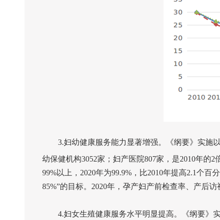
3.
妇幼健康服务能力显著增强。《纲要》实施
幼保健机构
3052
家；妇产医院
807
家，是
2010
年的
2
99%
以上，
2020
年为
99.9%
，比
2010
年提高
2.1
个百分
85%
”的目标。
2020
年，孕产妇产前检查率、产后访
4.
妇女生殖健康服务水平明显提高。《纲要》