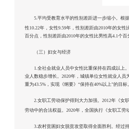
5.
平均受教育水平的性别差距进一步缩小。根
性
10.22
年，女性
9.59
年，性别差距由
2010
年的女性
百分点，性别差距由
2010
年的女性比男性高
4.1
个百
（三）妇女与经济
1.
全社会就业人员中女性比重保持在四成以上
业人数稳步增长。
2020
年，城镇单位女性就业人员
重为
43.5%
，实现《纲要》“保持在
40%
以上”的目标
2.
女职工劳动保护得到大力加强。
2012
年《女
劳动中的合法权益。
2020
年，全国执行《女职工劳
3.
农村贫困妇女脱贫攻坚取得全面胜利。经过持