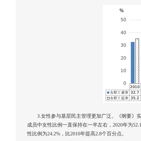
3.
女性参与基层民主管理更加广泛。《纲要》
成员中女性比例一直保持在一半左右，
2020
年为
52.
性比例为
24.2%
，比
2010
年提高
2.8
个百分点。