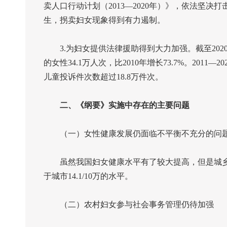
卖人口行动计划（
2013
—
2020
年）》，依法坚决打
生，拐卖妇女现象得到有力遏制。
3.
为妇女提供法律援助得到大力加强。截至
202
的女性
34.1
万人次，比
2010
年增长
73.7%
。
2011
—
20
儿童投诉件次数超过
18.8
万件次。
二、《纲要》实施中存在的主要问题
（一）女性健康发展仍面临不平衡不充分的问
虽然我国妇女健康水平有了较大提高，但是城乡
于城市
14.1/10
万的水平。
（二）农村妇女参与社会事务管理仍待加强