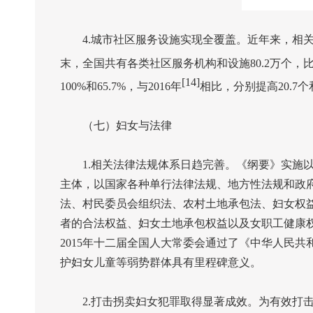
4.
城市社区服务设施实现全覆盖。近年来，相
末，全国共有各类社区服务机构和设施
80.2
万个，
[14]
100%
和
65.7%
，与
2016
年
相比，分别提高
20.7
个
（七）妇女与法律
1.
相关法律法规体系日趋完善。《纲要》实施
主体，以国家各种单行法律法规、地方性法规和政
法、村民委员会组织法、农村土地承包法、妇女权
者的合法权益、妇女土地承包权益以及女职工健康
2015
年十二届全国人大常委会通过了《中华人民共
护妇女儿童等弱势群体具有里程碑意义。
2.
打击拐卖妇女犯罪取得显著成效。为有效打