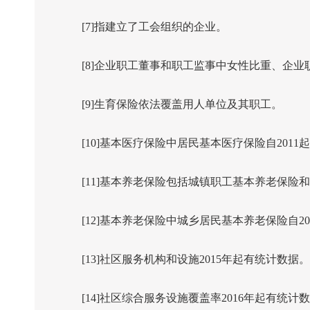
[7]
指建立了工会组织的企业。
[8]
企业职工董事和职工监事中女性比重、企业
[9]
生育保险依法覆盖用人单位及其职工。
[10]
基本医疗保险中居民基本医疗保险自
2011
起
[11]
基本养老保险包括城镇职工基本养老保险和
[12]
基本养老保险中城乡居民基本养老保险自
20
[13]
社区服务机构和设施
2015
年起有统计数据。
[14]
社区综合服务设施覆盖率
2016
年起有统计数