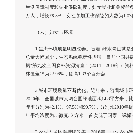
生活保障制度和失业保险制度，妇女就业相关权益
万人，增长
78.8%
；女性参加工伤保险的人数为
1.03
（六）妇女与环境
1.
生态环境质量明显改善。随着“绿水青山就是
总量大幅减少，生态系统稳定性增强。目前全国共
据“第九次全国森林资源清查”（
2014
—
2018
年）资
林覆盖率为
22.96%
，提高
1.33
个百分点。
2.
城市环境质量不断优化。近年来，随着城市环
2020
年，全国城市人均公园绿地面积
14.8
平方米，
理率分别为
42.1%
、
97.5%
和
99.7%
，分别比
2010
年
年平均浓度为
33
微克
/
立方米，首次低于国家二级标
3.
农村人居环境持续改善。
2018
年，中央农办