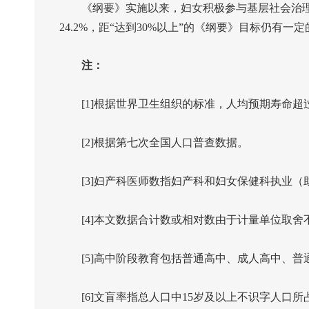
《纲要》实施以来，妇女积极参与基层社会治理
24.2%
，距“达到
30%
以上”的《纲要》目标仍有一定
注：
[1]
根据世界卫生组织的标准，人均预期寿命超
[2]
根据第七次全国人口普查数据。
[3]
妇产科医师数指妇产科和妇女保健科执业（
[4]
本文数据合计数或相对数由于计量单位取舍
[5]
高中阶段教育包括普通高中、成人高中、普
[6]
文盲率指总人口中
15
岁及以上不识字人口所