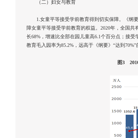
（二）妇女与教育
1.
女童平等接受学前教育得到切实保障。《纲
障女童平等接受学前教育的权益。
2020
年，全国共
长
68%
，增速比全部在园儿童高
6.1
个百分点；接受
教育毛入园率为
85.2%
，远高于《纲要》“达到
70%
图
3
201