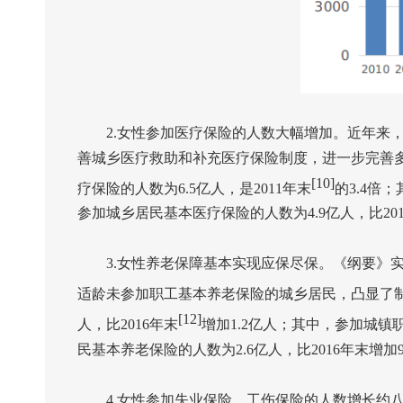
2.
女性参加医疗保险的人数大幅增加。近年来
善城乡医疗救助和补充医疗保险制度，进一步完善
[10]
疗保险的人数为
6.5
亿人，是
2011
年末
的
3.4
倍；
参加城乡居民基本医疗保险的人数为
4.9
亿人，比
20
3.
女性养老保障基本实现应保尽保。《纲要》
适龄未参加职工基本养老保险的城乡居民，凸显了
[12]
人，比
2016
年末
增加
1.2
亿人；其中，参加城镇
民基本养老保险的人数为
2.6
亿人，比
2016
年末增加
4.
女性参加失业保险、工伤保险的人数增长约