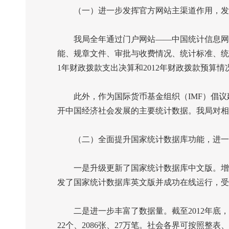
（一）进一步发挥官方网站主渠道作用，发
我局全年通过门户网站——中国统计信息网
能、规章文件、审批与收费情况、统计标准、统
1
年财政拨款支出决算和
2012
年财政拨款预算情
此外，作为国际货币基金组织（
IMF
）倡议
开中国经济社会发展的主要统计数据。我局对相
（二）全面提升国家统计数据库功能，进一
一是升级更新了国家统计数据库中文版。增设
发了国家统计数据库英文版并成功在线运行，受
二是进一步丰富了数据量。截至
2012
年底，
22
个、
2086
张、
27
万笔。社会各界可按照整表、