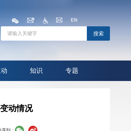
EN
搜索
互动
知识
专题
格变动情况
分享到：