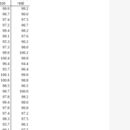
100
=100
99.9
99.2
96.7
96.0
97.4
97.5
97.2
96.7
99.4
98.2
99.1
97.6
95.3
96.2
97.3
98.0
99.9
100.2
100.4
99.9
96.4
94.4
95.7
96.4
100.1
99.0
100.8
98.8
98.5
96.5
99.7
100.0
97.8
98.2
99.4
98.0
97.8
96.8
97.4
97.2
98.3
97.5
95.7
96.1
99.1
97.5