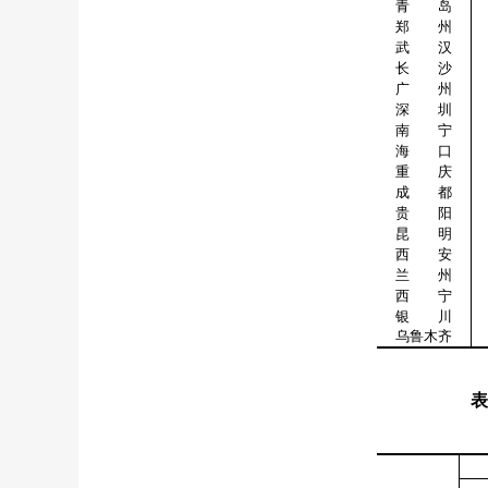
青 岛
郑 州
武 汉
长 沙
广 州
深 圳
南 宁
海 口
重 庆
成 都
贵 阳
昆 明
西 安
兰 州
西 宁
银 川
乌鲁木齐
表