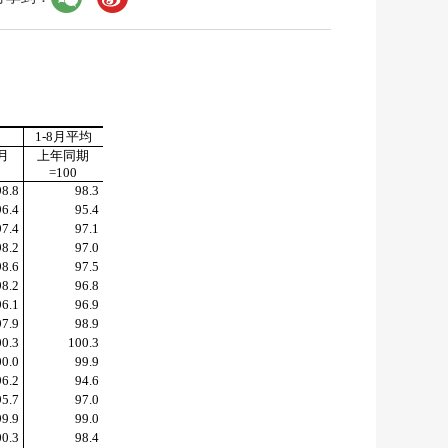
1-8
月平均
月
上
年同期
=100
98.8
98.3
96.4
95.4
97.4
97.1
98.2
97.0
98.6
97.5
98.2
96.8
96.1
96.9
97.9
98.9
00.3
100.3
00.0
99.9
96.2
94.6
95.7
97.0
99.9
99.0
00.3
98.4