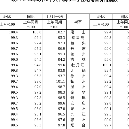
环比
同比
1-8
月平均
环比
同比
城市
上年同月
上
年同期
上年同
上月
=100
上月
=100
=100
=100
=100
100.4
100.8
102.7
唐 山
99.4
99.3
96.4
95.3
秦
皇
岛
99.8
99.6
97.4
97.3
包 头
99.5
99.7
97.2
96.9
丹 东
99.0
99.6
96.1
95.3
锦 州
99.3
99.6
94.5
94.2
吉 林
99.6
99.4
94.8
95.6
牡
丹
江
100.1
99.8
94.7
93.8
无 锡
99.4
99.3
95.3
93.7
徐 州
99.4
99.7
98.0
101.1
扬 州
99.2
99.4
97.0
98.7
温 州
99.4
99.5
97.2
98.3
金 华
99.1
99.3
97.3
98.5
蚌 埠
99.8
99.7
98.2
99.6
安 庆
99.8
99.5
96.9
97.8
泉 州
99.1
99.4
95.1
96.5
九 江
99.5
99.4
96.6
97.6
赣 州
99.9
99.5
98.3
97.8
烟 台
99.7