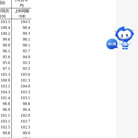
1-8
月平
同比
均
年同月
上年同期
100
=100
103.3
104.5
100.4
98.4
100.2
99.3
99.6
98.1
99.9
98.1
96.1
95.7
95.6
94.9
95.0
95.3
97.5
95.5
105.3
105.6
100.9
101.3
103.1
104.9
104.3
103.3
101.4
103.1
98.8
98.8
96.9
96.4
101.1
102.0
103.1
103.7
102.5
102.3
99.8
99.0