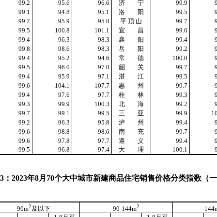
99.2
95.6
96.6
济 宁
99.9
99.1
94.8
95.1
洛 阳
99.5
99.2
95.9
95.8
平
顶
山
99.7
99.5
100.8
101.1
宜 昌
99.6
99.4
96.3
98.3
襄 阳
99.4
99.8
98.6
98.3
岳 阳
99.2
99.4
95.2
94.6
常 德
100.0
99.5
96.0
97.0
韶 关
99.7
99.4
95.9
97.1
湛 江
99.5
99.6
104.1
107.7
惠 州
99.7
99.4
97.6
97.7
桂 林
99.3
99.3
99.9
100.3
北 海
99.2
99.7
99.1
99.5
三 亚
99.9
1
99.2
96.3
95.8
泸 州
99.4
99.6
98.8
98.6
南 充
99.7
99.6
97.8
97.7
遵 义
99.4
99.5
96.8
97.4
大 理
100.1
3
：
2023
年
8
月
70
个大中城市新建商品住宅销售价格分类指数（一
2
2
90m
及以下
90-144m
144