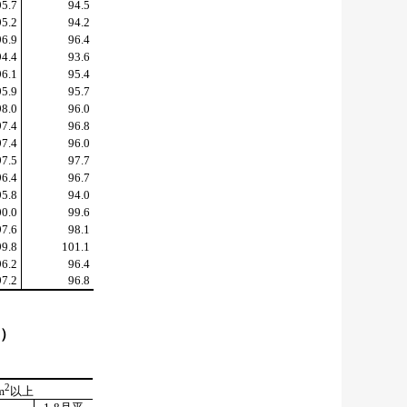
95.7
94.5
95.2
94.2
96.9
96.4
94.4
93.6
96.1
95.4
95.9
95.7
98.0
96.0
97.4
96.8
97.4
96.0
97.5
97.7
96.4
96.7
95.8
94.0
00.0
99.6
97.6
98.1
99.8
101.1
96.2
96.4
97.2
96.8
）
2
m
以上