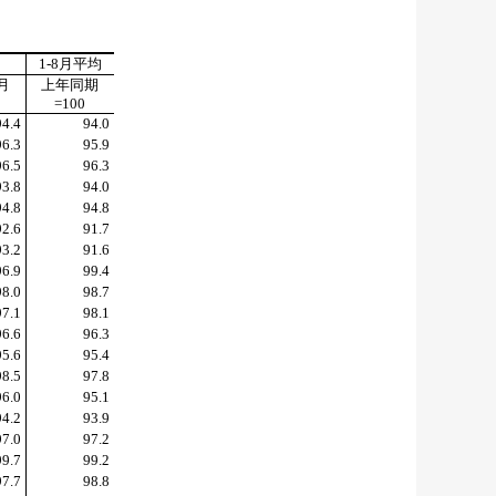
1-8
月平均
月
上
年同期
=100
94.4
94.0
96.3
95.9
96.5
96.3
93.8
94.0
94.8
94.8
92.6
91.7
93.2
91.6
96.9
99.4
98.0
98.7
97.1
98.1
96.6
96.3
95.6
95.4
98.5
97.8
96.0
95.1
94.2
93.9
97.0
97.2
99.7
99.2
97.7
98.8