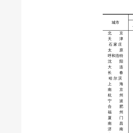
城市
北 京
天 津
石
家
庄
太 原
呼和浩特
沈 阳
大 连
长 春
哈
尔
滨
上 海
南 京
杭 州
宁 波
合 肥
福 州
厦 门
南 昌
济 南