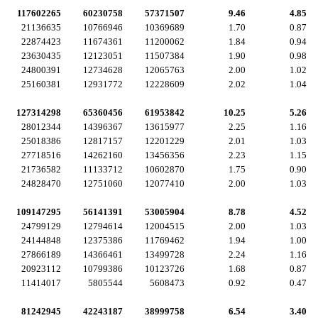
117602265
60230758
57371507
9.46
4.85
21136635
10766946
10369689
1.70
0.87
22874423
11674361
11200062
1.84
0.94
23630435
12123051
11507384
1.90
0.98
24800391
12734628
12065763
2.00
1.02
25160381
12931772
12228609
2.02
1.04
127314298
65360456
61953842
10.25
5.26
28012344
14396367
13615977
2.25
1.16
25018386
12817157
12201229
2.01
1.03
27718516
14262160
13456356
2.23
1.15
21736582
11133712
10602870
1.75
0.90
24828470
12751060
12077410
2.00
1.03
109147295
56141391
53005904
8.78
4.52
24799129
12794614
12004515
2.00
1.03
24144848
12375386
11769462
1.94
1.00
27866189
14366461
13499728
2.24
1.16
20923112
10799386
10123726
1.68
0.87
11414017
5805544
5608473
0.92
0.47
81242945
42243187
38999758
6.54
3.40