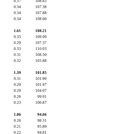
0.37
108.83
0.34
107.38
0.34
107.88
0.34
108.60
1.61
108.21
0.35
109.09
0.29
107.37
0.33
110.03
0.31
108.50
0.32
105.88
1.39
101.85
0.31
101.99
0.29
101.97
0.29
104.07
0.26
99.91
0.23
100.87
1.06
94.66
0.26
98.31
0.21
95.89
0.22
94.81