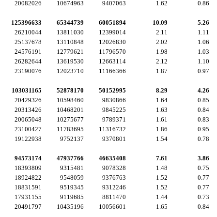
20082026
10674963
9407063
1.62
0.86
125396633
65344739
60051894
10.09
5.26
26210044
13811030
12399014
2.11
1.11
25137678
13110848
12026830
2.02
1.06
24576191
12779621
11796570
1.98
1.03
26282644
13619530
12663114
2.12
1.10
23190076
12023710
11166366
1.87
0.97
103031165
52878170
50152995
8.29
4.26
20429326
10598460
9830866
1.64
0.85
20313426
10468201
9845225
1.63
0.84
20065048
10275677
9789371
1.61
0.83
23100427
11783695
11316732
1.86
0.95
19122938
9752137
9370801
1.54
0.78
94573174
47937766
46635408
7.61
3.86
18393809
9315481
9078328
1.48
0.75
18924822
9548059
9376763
1.52
0.77
18831591
9519345
9312246
1.52
0.77
17931155
9119685
8811470
1.44
0.73
20491797
10435196
10056601
1.65
0.84