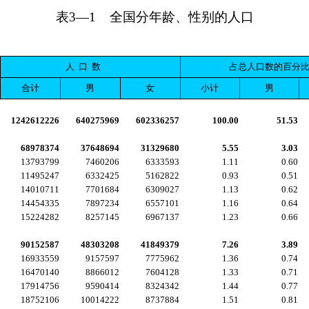
表
3
—
1
全国分年龄、性别的人口
人
口
数
占总人口数的百分
合计
男
女
小计
男
1242612226
640275969
602336257
100.00
51.53
68978374
37648694
31329680
5.55
3.03
13793799
7460206
6333593
1.11
0.60
11495247
6332425
5162822
0.93
0.51
14010711
7701684
6309027
1.13
0.62
14454335
7897234
6557101
1.16
0.64
15224282
8257145
6967137
1.23
0.66
90152587
48303208
41849379
7.26
3.89
16933559
9157597
7775962
1.36
0.74
16470140
8866012
7604128
1.33
0.71
17914756
9590414
8324342
1.44
0.77
18752106
10014222
8737884
1.51
0.81