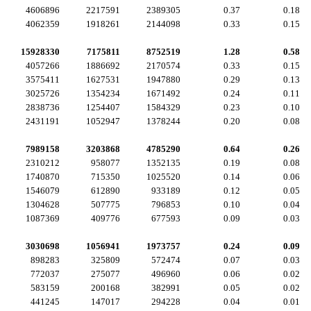
4606896
2217591
2389305
0.37
0.18
4062359
1918261
2144098
0.33
0.15
15928330
7175811
8752519
1.28
0.58
4057266
1886692
2170574
0.33
0.15
3575411
1627531
1947880
0.29
0.13
3025726
1354234
1671492
0.24
0.11
2838736
1254407
1584329
0.23
0.10
2431191
1052947
1378244
0.20
0.08
7989158
3203868
4785290
0.64
0.26
2310212
958077
1352135
0.19
0.08
1740870
715350
1025520
0.14
0.06
1546079
612890
933189
0.12
0.05
1304628
507775
796853
0.10
0.04
1087369
409776
677593
0.09
0.03
3030698
1056941
1973757
0.24
0.09
898283
325809
572474
0.07
0.03
772037
275077
496960
0.06
0.02
583159
200168
382991
0.05
0.02
441245
147017
294228
0.04
0.01