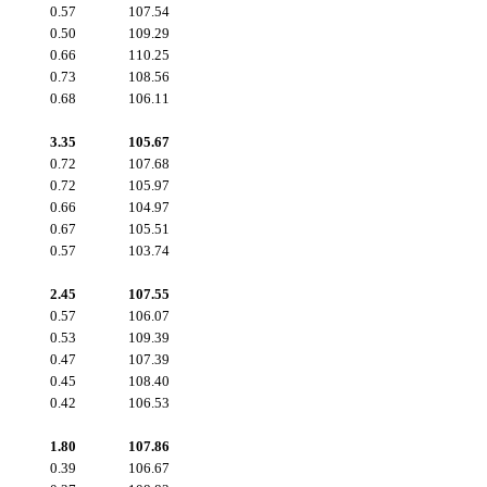
0.57
107.54
0.50
109.29
0.66
110.25
0.73
108.56
0.68
106.11
3.35
105.67
0.72
107.68
0.72
105.97
0.66
104.97
0.67
105.51
0.57
103.74
2.45
107.55
0.57
106.07
0.53
109.39
0.47
107.39
0.45
108.40
0.42
106.53
1.80
107.86
0.39
106.67