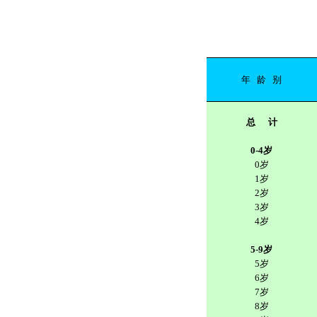
年
龄
别
总
计
0-4岁
0岁
1岁
2岁
3岁
4岁
5-9岁
5岁
6岁
7岁
8岁