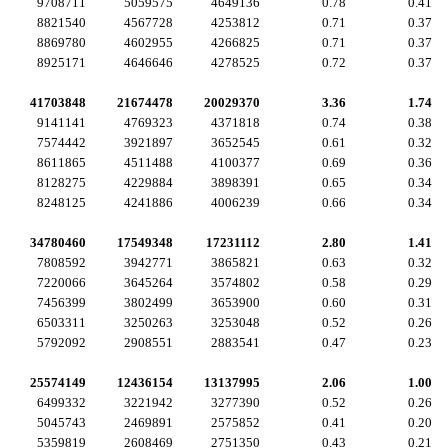
9708711
5059575
4649136
0.78
0.41
8821540
4567728
4253812
0.71
0.37
8869780
4602955
4266825
0.71
0.37
8925171
4646646
4278525
0.72
0.37
41703848
21674478
20029370
3.36
1.74
9141141
4769323
4371818
0.74
0.38
7574442
3921897
3652545
0.61
0.32
8611865
4511488
4100377
0.69
0.36
8128275
4229884
3898391
0.65
0.34
8248125
4241886
4006239
0.66
0.34
34780460
17549348
17231112
2.80
1.41
7808592
3942771
3865821
0.63
0.32
7220066
3645264
3574802
0.58
0.29
7456399
3802499
3653900
0.60
0.31
6503311
3250263
3253048
0.52
0.26
5792092
2908551
2883541
0.47
0.23
25574149
12436154
13137995
2.06
1.00
6499332
3221942
3277390
0.52
0.26
5045743
2469891
2575852
0.41
0.20
5359819
2608469
2751350
0.43
0.21