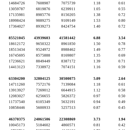
14684726
7608987
7075739
1.18
0.61
13059787
6819876
6239911
1.05
0.55
17135981
8985776
8150205
1.38
0.72
18998424
9889275
9109149
1.53
0.80
17364027
8939273
8424754
1.40
0.72
85521045
43939603
41581442
6.88
3.54
18612172
9650322
8961850
1.50
0.78
18513434
9524972
8988462
1.49
0.77
16745695
8575888
8169807
1.35
0.69
17236621
8849449
8387172
1.39
0.71
14413123
7338972
7074151
1.16
0.59
63304200
32804125
30500075
5.09
2.64
14711260
7572176
7139084
1.18
0.61
13913927
7269012
6644915
1.12
0.58
12083027
6256655
5826372
0.97
0.50
11737540
6105349
5632191
0.94
0.49
10858446
5600933
5257513
0.87
0.45
46370375
24061506
22308869
3.73
1.94
10045173
5184602
4860571
0.81
0.42