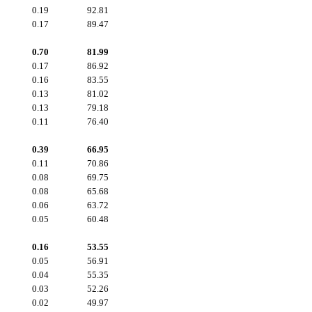
0.19
92.81
0.17
89.47
0.70
81.99
0.17
86.92
0.16
83.55
0.13
81.02
0.13
79.18
0.11
76.40
0.39
66.95
0.11
70.86
0.08
69.75
0.08
65.68
0.06
63.72
0.05
60.48
0.16
53.55
0.05
56.91
0.04
55.35
0.03
52.26
0.02
49.97