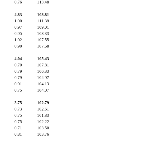
0.76
113.48
4.83
108.81
1.00
111.39
0.97
109.01
0.95
108.33
1.02
107.55
0.90
107.68
4.04
105.43
0.79
107.81
0.79
106.33
0.79
104.97
0.91
104.13
0.75
104.07
3.75
102.79
0.73
102.61
0.75
101.83
0.75
102.22
0.71
103.50
0.81
103.76