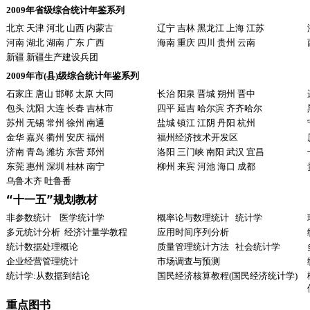
2009年省级综合统计年鉴系列
北京 天津 河北 山西 内蒙古
辽宁 吉林 黑龙江 上海 江苏
河南 湖北 湖南 广东 广西
海南 重庆 四川 贵州 云南
新疆 新疆生产建设兵团
2009年市(县)级综合统计年鉴系列
石家庄 唐山 邯郸 太原 大同
长治 阳泉 晋城 朔州 晋中
包头 沈阳 大连 长春 吉林市
四平 延吉 哈尔滨 齐齐哈尔
苏州 无锡 常州 徐州 南通
盐城 镇江 江阴 丹阳 杭州
金华 嘉兴 衢州 安庆 福州
福州经济技术开发区
济南 青岛 潍坊 东营 郑州
洛阳 三门峡 南阳 武汉 宜昌
东莞 惠州 深圳 桂林 南宁
柳州 来宾 河池 海口 成都
乌鲁木齐 吐鲁番
“十一五”规划教材
非参数统计
医学统计学
概率论与数理统计
统计学
多元统计分析
经济计量学教程
应用时间序列分析
统计数据处理概论
质量管理统计方法
社会统计学
企业经营管理统计
市场调查与预测
统计学:从数据到结论
国民经济核算教程(国民经济统计学)
重点图书