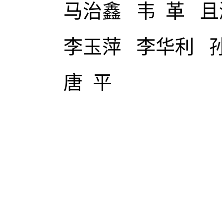
马治鑫 韦 革 且淑
李玉萍 李华利 孙 
唐 平