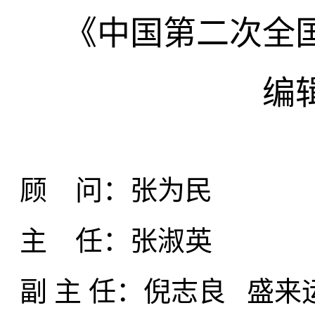
《中国第二次全
编
顾 问：
张为民
主 任：
张淑英
副 主 任：
倪志良 盛来