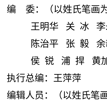
编 委：
（以姓氏笔画
王明华 关 冰 李永
陈治平 张 毅 余新
侯 锐 浦 捍 黄加
执行总编：
王萍萍
编辑人员：
（以姓氏笔