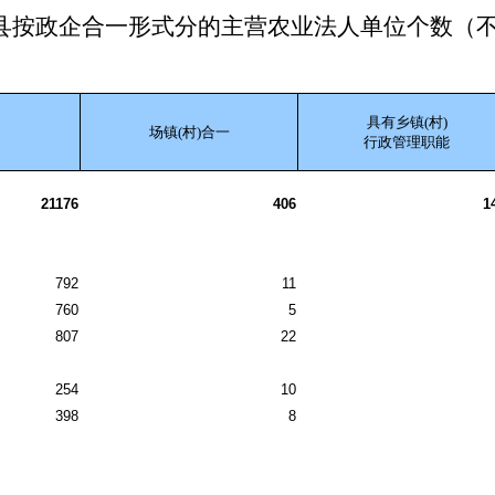
县按政企合一形式分的主营农业法人单位个数（
具有乡镇(村)
场镇(村)合一
行政管理职能
21176
406
1
792
11
760
5
807
22
254
10
398
8