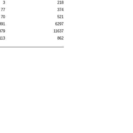
3
218
77
374
70
521
391
6297
879
11637
113
862