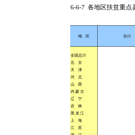
6-6-7
各地区扶贫重点
地
区
合计
全国总计
北
京
天
津
河
北
山
西
内
蒙
古
辽
宁
吉
林
黑
龙
江
上
海
江
苏
浙
江