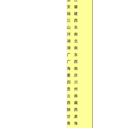
安
徽
福
建
江
西
山
东
河
南
湖
北
湖
南
广
东
广
西
海
南
重
庆
四
川
贵
州
云
南
西
藏
陕
西
甘
肃
青
海