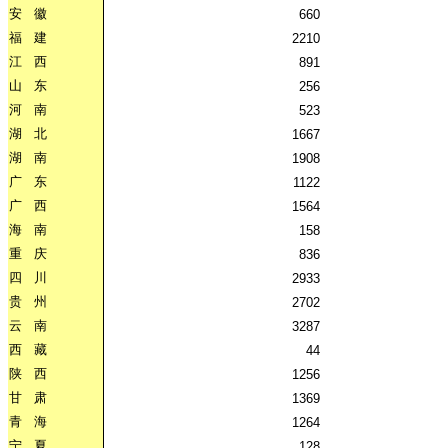
安
徽
660
福
建
2210
江
西
891
山
东
256
河
南
523
湖
北
1667
湖
南
1908
广
东
1122
广
西
1564
海
南
158
重
庆
836
四
川
2933
贵
州
2702
云
南
3287
西
藏
44
陕
西
1256
甘
肃
1369
青
海
1264
宁
夏
128