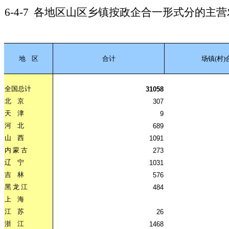
6-4-7
各地区山区乡镇按政企合一形式分的主营
地
区
合计
场镇(村)
全国总计
31058
北
京
307
天
津
9
河
北
689
山
西
1091
内
蒙
古
273
辽
宁
1031
吉
林
576
黑
龙
江
484
上
海
江
苏
26
浙
江
1468