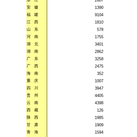
2687
安
徽
1390
福
建
9104
江
西
1810
山
东
578
河
南
1755
湖
北
3401
湖
南
2862
广
东
3258
广
西
2475
海
南
352
重
庆
1007
四
川
3947
贵
州
4405
云
南
4398
西
藏
126
陕
西
1985
甘
肃
1909
青
海
1594