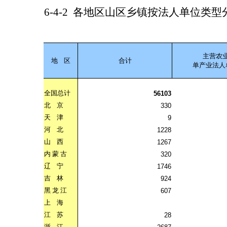
6-4-2
各地区山区乡镇按法人单位类型
主营农
地
区
合计
单产业法人
全国总计
56103
北
京
330
天
津
9
河
北
1228
山
西
1267
内
蒙
古
320
辽
宁
1746
吉
林
924
黑
龙
江
607
上
海
江
苏
28
浙
江