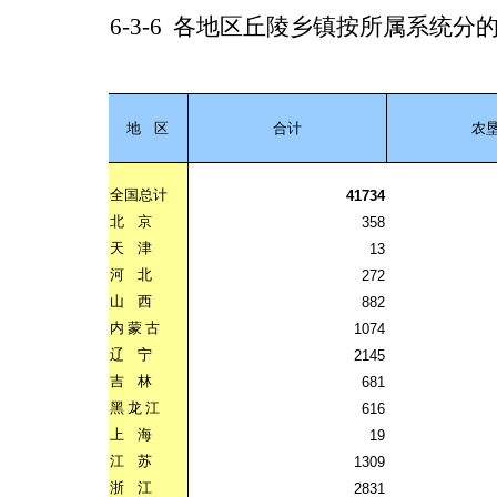
6-3-6
各地区丘陵乡镇按所属系统分
地
区
合计
农
全国总计
41734
北
京
358
天
津
13
河
北
272
山
西
882
内
蒙
古
1074
辽
宁
2145
吉
林
681
黑
龙
江
616
上
海
19
江
苏
1309
浙
江
2831