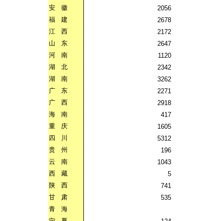
安
徽
2056
福
建
2678
江
西
2172
山
东
2647
河
南
1120
湖
北
2342
湖
南
3262
广
东
2271
广
西
2918
海
南
417
重
庆
1605
四
川
5312
贵
州
196
云
南
1043
西
藏
5
陕
西
741
甘
肃
535
青
海
宁
夏