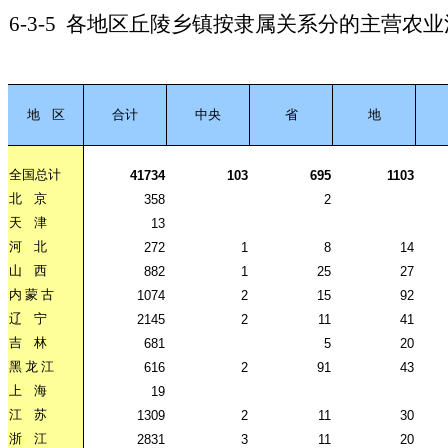
6-3-5
各地区丘陵乡镇按隶属关系分的主营农业
地
区
合计
中央
省
地
全国总计
41734
103
695
1103
北
京
358
2
天
津
13
河
北
272
1
8
14
山
西
882
1
25
27
内
蒙
古
1074
2
15
92
辽
宁
2145
2
11
41
吉
林
681
5
20
黑
龙
江
616
2
91
43
上
海
19
江
苏
1309
2
11
30
浙
江
2831
3
11
20