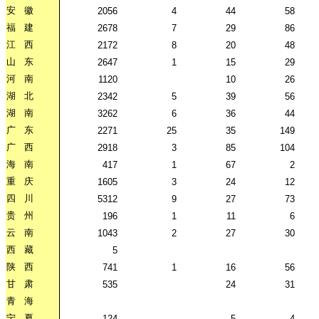
安
徽
2056
4
44
58
福
建
2678
7
29
86
江
西
2172
8
20
48
山
东
2647
1
15
29
河
南
1120
10
26
湖
北
2342
5
39
56
湖
南
3262
6
36
44
广
东
2271
25
35
149
广
西
2918
3
85
104
海
南
417
1
67
2
重
庆
1605
3
24
12
四
川
5312
9
27
73
贵
州
196
1
11
6
云
南
1043
2
27
30
西
藏
5
陕
西
741
1
16
56
甘
肃
535
24
31
青
海
宁
夏
124
5
4