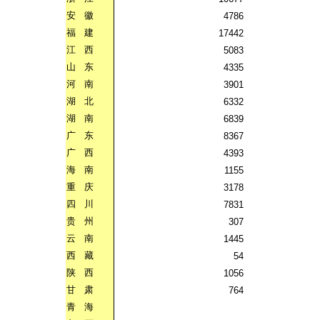
安
徽
4786
福
建
17442
江
西
5083
山
东
4335
河
南
3901
湖
北
6332
湖
南
6839
广
东
8367
广
西
4393
海
南
1155
重
庆
3178
四
川
7831
贵
州
307
云
南
1445
西
藏
54
陕
西
1056
甘
肃
764
青
海