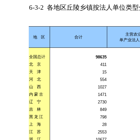
6-3-2
各地区丘陵乡镇按法人单位类型
主营农
地
区
合计
单产业法人
全国总计
98635
北
京
411
天
津
15
河
北
554
山
西
1027
内
蒙
古
1471
辽
宁
2730
吉
林
849
黑
龙
江
798
上
海
28
江
苏
2553
浙
江
10677