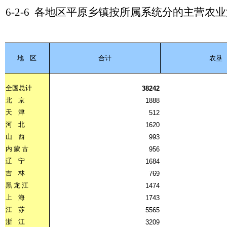
6-2-6
各地区平原乡镇按所属系统分的主营农业
地
区
合计
农垦
全国总计
38242
北
京
1888
天
津
512
河
北
1620
山
西
993
内
蒙
古
956
辽
宁
1684
吉
林
769
黑
龙
江
1474
上
海
1743
江
苏
5565
浙
江
3209