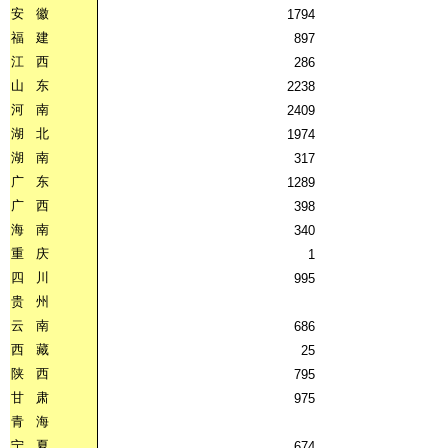
安
徽
1794
福
建
897
江
西
286
山
东
2238
河
南
2409
湖
北
1974
湖
南
317
广
东
1289
广
西
398
海
南
340
重
庆
1
四
川
995
贵
州
云
南
686
西
藏
25
陕
西
795
甘
肃
975
青
海
宁
夏
674