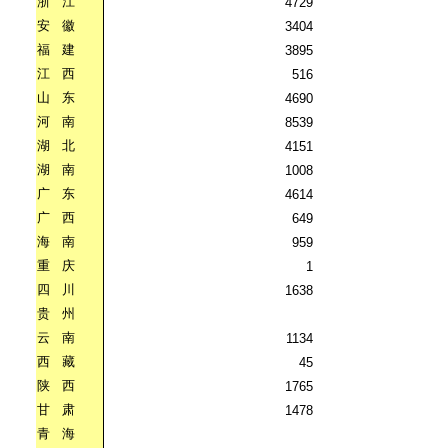
浙
江
4729
安
徽
3404
福
建
3895
江
西
516
山
东
4690
河
南
8539
湖
北
4151
湖
南
1008
广
东
4614
广
西
649
海
南
959
重
庆
1
四
川
1638
贵
州
云
南
1134
西
藏
45
陕
西
1765
甘
肃
1478
青
海