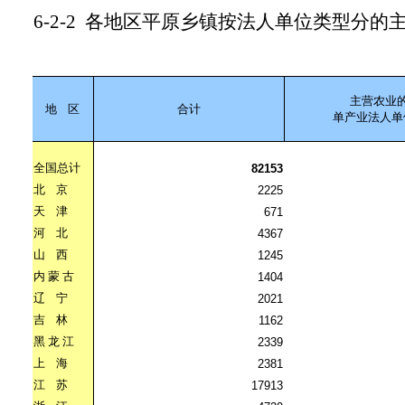
6-2-2
各地区平原乡镇按法人单位类型分的
主营农业
地
区
合计
单产业法人单
全国总计
82153
北
京
2225
天
津
671
河
北
4367
山
西
1245
内
蒙
古
1404
辽
宁
2021
吉
林
1162
黑
龙
江
2339
上
海
2381
江
苏
17913