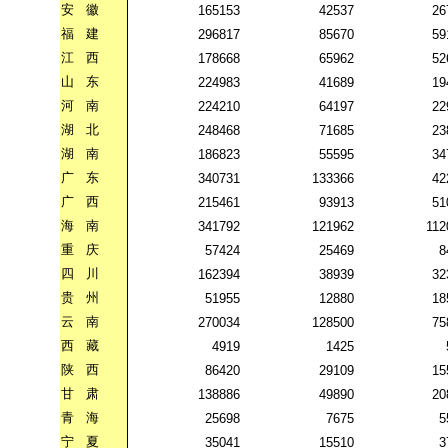
安
徽
165153
42537
26
福
建
296817
85670
59
江
西
178668
65962
52
山
东
224983
41689
19
河
南
224210
64197
22
湖
北
248468
71685
23
湖
南
186823
55595
34
广
东
340731
133366
42
广
西
215461
93913
51
海
南
341792
121962
112
重
庆
57424
25469
8
四
川
162394
38939
32
贵
州
51955
12880
18
云
南
270034
128500
75
西
藏
4919
1425
陕
西
86420
29109
15
甘
肃
138886
49890
20
青
海
25698
7675
5
宁
夏
35041
15510
3