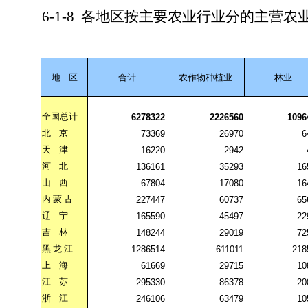
6-1-8
各地区按主要农业行业分的主营农
地
区
合计
农作物种植业
林业
全国总计
6278322
2226560
1096
北
京
73369
26970
6
天
津
16220
2942
河
北
136161
35293
16
山
西
67804
17080
16
内
蒙
古
227447
60737
65
辽
宁
165590
45497
22
吉
林
148244
29019
72
黑
龙
江
1286514
611011
218
上
海
61669
29715
10
江
苏
295330
86378
20
浙
江
246106
63479
10