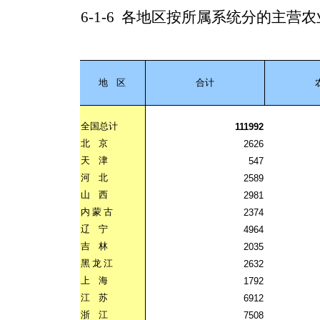
6-1-6
各地区按所属系统分的主营农
地
区
合计
全国总计
111992
北
京
2626
天
津
547
河
北
2589
山
西
2981
内
蒙
古
2374
辽
宁
4964
吉
林
2035
黑
龙
江
2632
上
海
1792
江
苏
6912
浙
江
7508