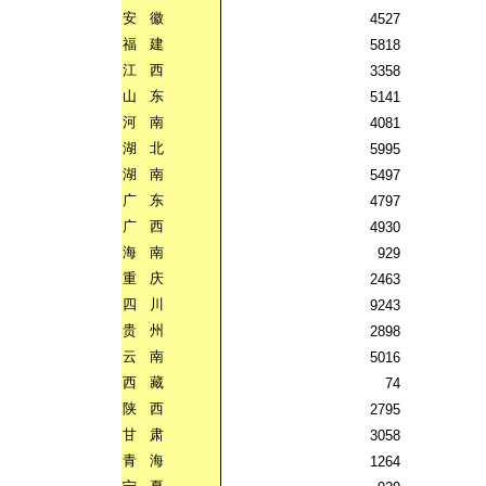
安
徽
4527
福
建
5818
江
西
3358
山
东
5141
河
南
4081
湖
北
5995
湖
南
5497
广
东
4797
广
西
4930
海
南
929
重
庆
2463
四
川
9243
贵
州
2898
云
南
5016
西
藏
74
陕
西
2795
甘
肃
3058
青
海
1264