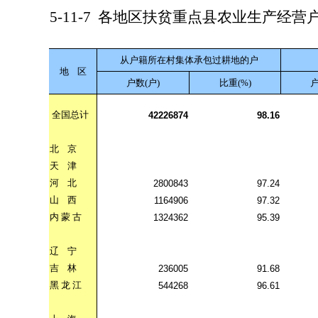
5-11-7
各地区扶贫重点县农业生产经营
从户籍所在村集体承包过耕地的户
地
区
户数(户)
比重(%)
户
全国总计
42226874
98.16
北
京
天
津
河
北
2800843
97.24
山
西
1164906
97.32
内
蒙
古
1324362
95.39
辽
宁
吉
林
236005
91.68
黑
龙
江
544268
96.61