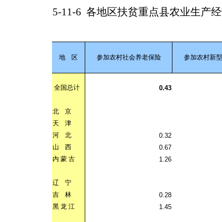
5-11-6
各地区扶贫重点县农业生产经
地
区
参加农村社会养老保险
参加农村新
全国总计
0.43
北
京
天
津
河
北
0.32
山
西
0.67
内
蒙
古
1.26
辽
宁
吉
林
0.28
黑
龙
江
1.45