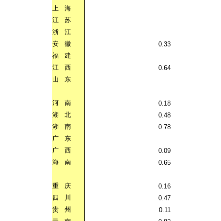
上
海
江
苏
浙
江
安
徽
0.33
福
建
江
西
0.64
山
东
河
南
0.18
湖
北
0.48
湖
南
0.78
广
东
广
西
0.09
海
南
0.65
重
庆
0.16
四
川
0.47
贵
州
0.11