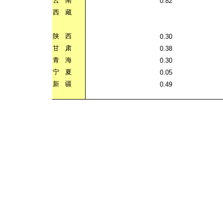
云
南
0.82
西
藏
陕
西
0.30
甘
肃
0.38
青
海
0.30
宁
夏
0.05
新
疆
0.49