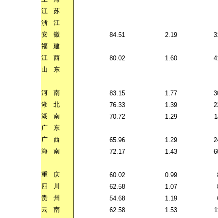
江
苏
浙
江
安
徽
84.51
2.19
3
福
建
江
西
80.02
1.60
4
山
东
河
南
83.15
1.77
3
湖
北
76.33
1.39
2
湖
南
70.72
1.29
1
广
东
广
西
65.96
1.29
2
海
南
72.17
1.43
6
重
庆
60.02
0.99
四
川
62.58
1.07
贵
州
54.68
1.19
云
南
62.58
1.53
1