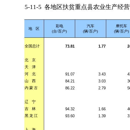
5-11-5
各地区扶贫重点县农业生产经营
彩电
汽车
摩托车
地
区
(台/百户)
(辆/百户)
(辆/百户)
全国总计
73.81
1.77
2
北
京
天
津
河
北
91.07
3.43
4
山
西
84.21
3.03
3
内
蒙
古
86.22
2.79
5
辽
宁
吉
林
94.32
1.66
4
黑
龙
江
93.60
1.39
3
上
海