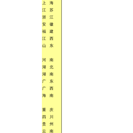
上
海
江
苏
浙
江
安
徽
福
建
江
西
山
东
河
南
湖
北
湖
南
广
东
广
西
海
南
重
庆
四
川
贵
州
云
南