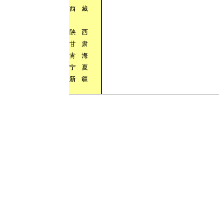
西
藏
陕
西
甘
肃
青
海
宁
夏
新
疆