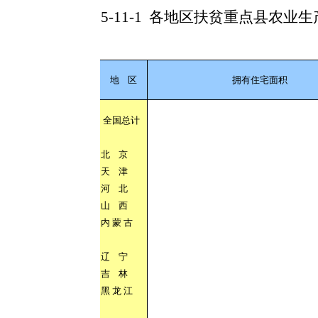
5-11-1
各地区扶贫重点县农业生
地
区
拥有住宅面积
全国总计
北
京
天
津
河
北
山
西
内
蒙
古
辽
宁
吉
林
黑
龙
江