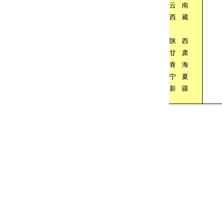
云
南
西
藏
陕
西
甘
肃
青
海
宁
夏
新
疆