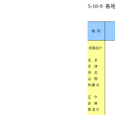
5-10-9
各
地
区
全国总计
北
京
天
津
河
北
山
西
内
蒙
古
辽
宁
吉
林
黑
龙
江