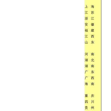
上
海
江
苏
浙
江
安
徽
福
建
江
西
山
东
河
南
湖
北
湖
南
广
东
广
西
海
南
重
庆
四
川
贵
州