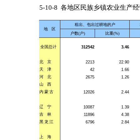
5-10-8
各地区民族乡镇农业生产经
租出、包出过耕地的户
地
区
户数(户)
比重(%)
全国总计
312542
3.46
北
京
2213
22.90
天
津
42
1.66
河
北
2675
1.26
山
西
内
蒙
古
12026
2.44
辽
宁
10087
1.39
吉
林
11896
4.38
黑
龙
江
6796
2.84
上
海