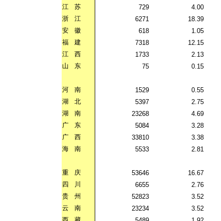
江
苏
729
4.00
浙
江
6271
18.39
安
徽
618
1.05
福
建
7318
12.15
江
西
1733
2.13
山
东
75
0.15
河
南
1529
0.55
湖
北
5397
2.75
湖
南
23268
4.69
广
东
5084
3.28
广
西
33810
3.38
海
南
5533
2.81
重
庆
53646
16.67
四
川
6655
2.76
贵
州
52823
3.52
云
南
23234
3.52
西
藏
5489
1.92