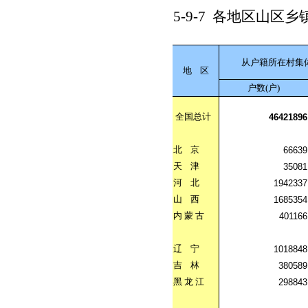
5-9-7
各地区山区乡
从户籍所在村集
地
区
户数(户)
全国总计
46421896
北
京
66639
天
津
35081
河
北
1942337
山
西
1685354
内
蒙
古
401166
辽
宁
1018848
吉
林
380589
黑
龙
江
298843