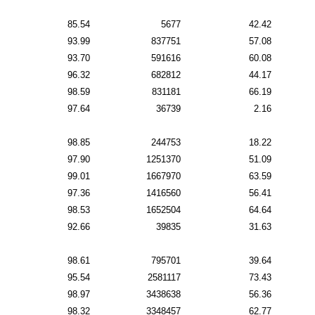
85.54
5677
42.42
93.99
837751
57.08
93.70
591616
60.08
96.32
682812
44.17
98.59
831181
66.19
97.64
36739
2.16
98.85
244753
18.22
97.90
1251370
51.09
99.01
1667970
63.59
97.36
1416560
56.41
98.53
1652504
64.64
92.66
39835
31.63
98.61
795701
39.64
95.54
2581117
73.43
98.97
3438638
56.36
98.32
3348457
62.77