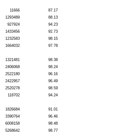
11666
87.17
1293489
88.13
927924
94.23
1433456
92.73
1232583
98.15
1664032
97.78
1321481
98.38
2406068
98.24
2522180
96.16
2422957
96.49
2520278
98.59
118702
94.24
1826684
91.01
3390764
96.46
6008158
98.48
5268642
98.77