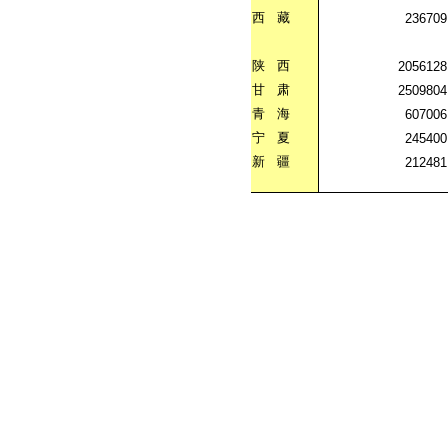
西
藏
236709
陕
西
2056128
甘
肃
2509804
青
海
607006
宁
夏
245400
新
疆
212481