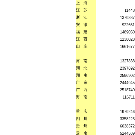
上
海
江
苏
11448
浙
江
1379387
安
徽
922661
福
建
1489050
江
西
1238028
山
东
1661677
河
南
1327838
湖
北
2397692
湖
南
2596902
广
东
2444945
广
西
2518740
海
南
116711
重
庆
1979246
四
川
3358225
贵
州
6038372
云
南
5244589