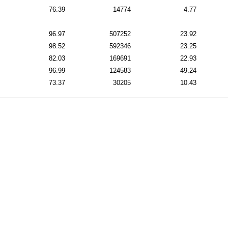
76.39
14774
4.77
96.97
507252
23.92
98.52
592346
23.25
82.03
169691
22.93
96.99
124583
49.24
73.37
30205
10.43